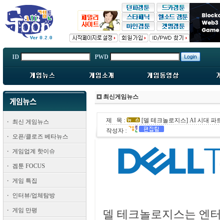
ID
PWD
최신게임뉴스
제 목 :
[델 테크놀로지스] AI 시대 
최신 게임뉴스
작성자 :
오픈/클로즈 베타뉴스
게임업계 핫이슈
겜툰 FOCUS
게임 특집
인터뷰/업체탐방
게임 만평
델 테크놀로지스는 엔터