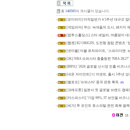
총
140505
의 게시물이 있습니다.
[포미라이] 마작일번가 4.5주년 대규모 
[게임피아] 쿠산: 늑대들의 도시, 패키지 제품
[컴투스홀딩스] 스타 세일러, 여름맞이 
[웹젠] R2 ORIGIN, 도전형 첨탑 콘텐츠 ‘정
[넷마블] 마블 퓨처파이트, ‘스파이더맨: 
[2K] NBA 슈퍼스타 총출동한 'NBA 2K2
[BIPA] ‘2026 글로벌 신시장 진출 비즈니
[네온 자이언트] 디 어센트, 출시 5주년 
[밸로프] '슈퍼스타' 중국 판호 획득
(0)
[크래프톤] 일본서 첫 글로벌 브랜드 캠페
[카스퍼스키] '기업 99%, IT 보안을 비즈
[세가] 투 포인트 호스피탈 완전 회복 컬렉션,
|
11
|