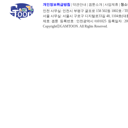
개인정보취급방침
|
약관안내
|
겜툰소개
|
사업제휴
|
청소
인천 사무실: 인천시 부평구 굴포로 158 502동 1802호 / TEL: 032
서울 사무실: 서울시 구로구 디지털로33길 48, 1104호(대륭포스트타워7
제호: 겜툰 등록번호 : 인천광역시 아01025 등록일자 : 
CopyrightⓒGAMTOON. All Rights Reserved.