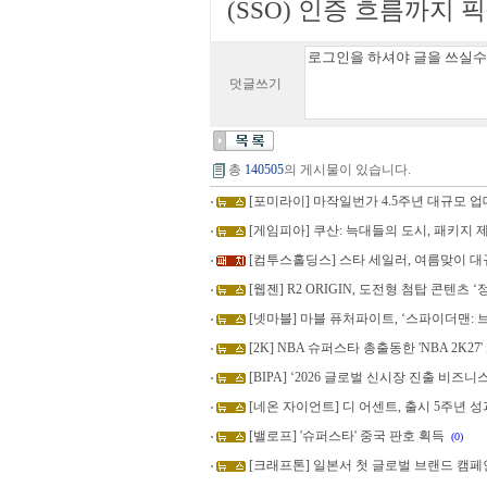
(SSO) 인증 흐름까지 
덧글쓰기
총
140505
의 게시물이 있습니다.
[포미라이] 마작일번가 4.5주년 대규모 
[게임피아] 쿠산: 늑대들의 도시, 패키지 제품
[컴투스홀딩스] 스타 세일러, 여름맞이 
[웹젠] R2 ORIGIN, 도전형 첨탑 콘텐츠 ‘정
[넷마블] 마블 퓨처파이트, ‘스파이더맨: 
[2K] NBA 슈퍼스타 총출동한 'NBA 2K2
[BIPA] ‘2026 글로벌 신시장 진출 비즈니
[네온 자이언트] 디 어센트, 출시 5주년 
[밸로프] '슈퍼스타' 중국 판호 획득
(0)
[크래프톤] 일본서 첫 글로벌 브랜드 캠페