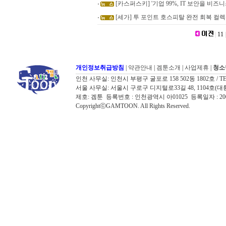
[카스퍼스키] '기업 99%, IT 보안을 비즈
[세가] 투 포인트 호스피탈 완전 회복 컬렉션,
|
11
|
개인정보취급방침
|
약관안내
|
겜툰소개
|
사업제휴
|
청소
인천 사무실: 인천시 부평구 굴포로 158 502동 1802호 / TEL: 032
서울 사무실: 서울시 구로구 디지털로33길 48, 1104호(대륭포스트타워7
제호: 겜툰 등록번호 : 인천광역시 아01025 등록일자 : 
CopyrightⓒGAMTOON. All Rights Reserved.