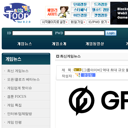
ID
PWD
최신게임뉴스
제 목 :
[그룹아이비] 역대 최대 규모 
최신 게임뉴스
작성자 :
오픈/클로즈 베타뉴스
게임업계 핫이슈
겜툰 FOCUS
게임 특집
인터뷰/업체탐방
게임 만평