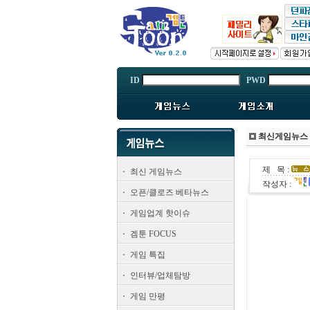
ID
PWD
최신게임뉴스
제 목 :
최신 게임뉴스
작성자 :
오픈/클로즈 베타뉴스
게임업계 핫이슈
겜툰 FOCUS
게임 특집
인터뷰/업체탐방
게임 만평