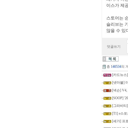
이스가 제공
스토어는 순
슬리브는 기
않을 수 있
덧글쓰기
총
140534
의 
[카드뉴스] 
[넷마블] 
[넥슨] V4
[SOOP] '
[그라비티]
[T1] e스
[세가] 프로젝