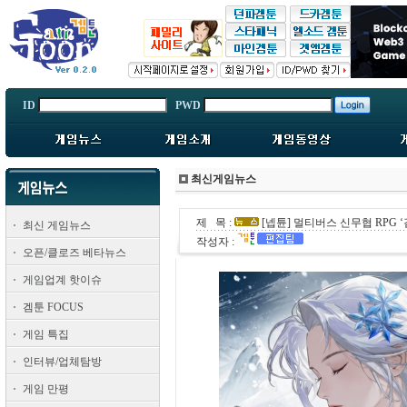
ID
PWD
최신게임뉴스
제 목 :
[넵튠] 멀티버스 신무협 RPG 
최신 게임뉴스
작성자 :
오픈/클로즈 베타뉴스
게임업계 핫이슈
겜툰 FOCUS
게임 특집
인터뷰/업체탐방
게임 만평