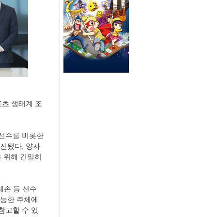
스포츠 생태계 조
 선수를 비롯한
진됐다. 양사
을 위해 긴밀히
훼손 등 선수
가능한 주체에
참고할 수 있