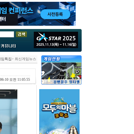
게임특집
> 최신게임뉴스
06-10 오전 11:05:55