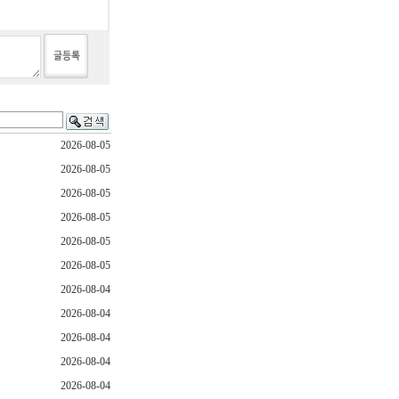
2026-08-05
2026-08-05
2026-08-05
2026-08-05
2026-08-05
2026-08-05
2026-08-04
2026-08-04
2026-08-04
2026-08-04
2026-08-04