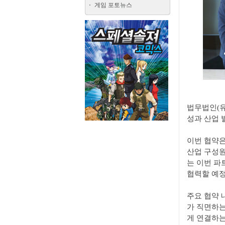
게임 포토뉴스
법무법인(유)
성과 산업 
이번 협약은
산업 구성원
는 이번 파
협력할 예정
주요 협약 
가 직면하는
게 연결하는