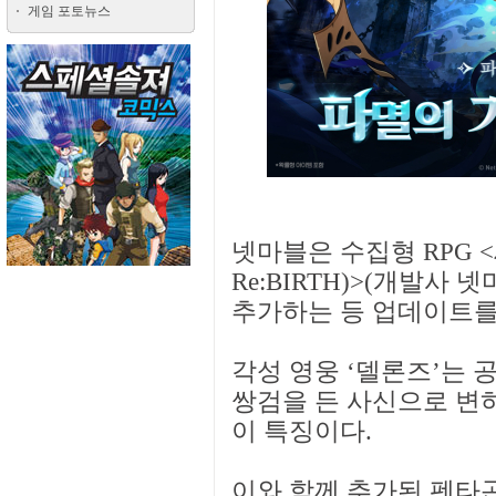
게임 포토뉴스
넷마블은 수집형 RPG <세
Re:BIRTH)>(개발사
추가하는 등 업데이트를
각성 영웅 ‘델론즈’는 
쌍검을 든 사신으로 변
이 특징이다.
이와 함께 추가된 펜타곤