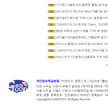
[기가몬] 스플렁크와 협력해 '통합 검색 솔
[포티포티] 'Is This Seat Taken?' 8월 6일
[빌리빌리] 뱅드림! 아워 노트, 글로벌 서버
[그라비티] 라그나로크M: Classic, ‘단
[웹젠] 2026년 상반기 매출 773억 원·영업
[넷마블] 넷마블문화재단, 여름방학 맞아
[아크시스템웍스] 약속의 땅 리비에라, 리
[그라비티] 라그나로크 제로, 2026 여름
[넥슨] 대구디지털혁신진흥원과 지역 게임
|
1
개인정보취급방침
|
약관안내
|
겜툰소개
|
사업제휴
|
청소
인천 사무실: 인천시 부평구 굴포로 158 502동 1802호 / TEL: 032
서울 사무실: 서울시 구로구 디지털로33길 48, 1104호(대륭포스트타워7
제호: 겜툰 등록번호 : 인천광역시 아01025 등록일자 : 
CopyrightⓒGAMTOON. All Rights Reserved.