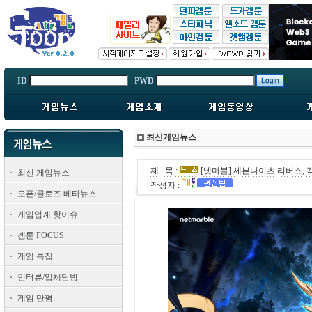
ID
PWD
최신게임뉴스
제 목 :
[넷마블] 세븐나이츠 리버스, 
최신 게임뉴스
작성자 :
오픈/클로즈 베타뉴스
게임업계 핫이슈
겜툰 FOCUS
게임 특집
인터뷰/업체탐방
게임 만평