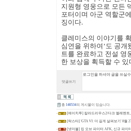
지원형 영웅으로 모든 
포터이며 아군 역할군에
징이다.
클레미스의 이야기를 확
심연을 위하여’도 공개
트를 완료하고 전설 영웅
한 보상을 획득할 수 있
덧글쓰기
총
140534
의 게시물이 있습니다.
[에이치투] 칼라드리우스2/다크 엘레멘트,
[락스타] 'GTA VI: 더 길게 살펴보기' 8월 27일 
[넷마블] 킹 오브 파이터 AFK, 신규 파이