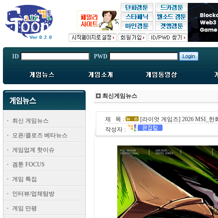
ID
PWD
최신게임뉴스
제 목 :
[라이엇 게임즈] 2026 MSI
최신 게임뉴스
작성자 :
오픈/클로즈 베타뉴스
게임업계 핫이슈
겜툰 FOCUS
게임 특집
인터뷰/업체탐방
게임 만평