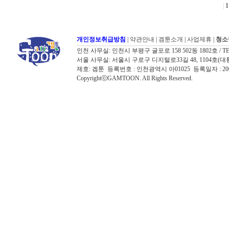
|
1
개인정보취급방침
|
약관안내
|
겜툰소개
|
사업제휴
|
청소
인천 사무실: 인천시 부평구 굴포로 158 502동 1802호 / TEL: 032
서울 사무실: 서울시 구로구 디지털로33길 48, 1104호(대륭포스트타워7
제호: 겜툰 등록번호 : 인천광역시 아01025 등록일자 : 
CopyrightⓒGAMTOON. All Rights Reserved.