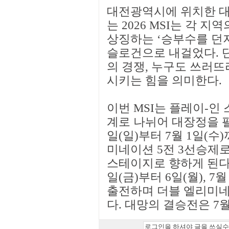
대전광역시에 위치한 
는 2026 MSI는 각 
상징하는 ‘승부수를 던지세
슬로건으로 내걸었다. 
의 경쟁, 누구도 쓰러뜨
시키는 힘을 의미한다.
이번 MSI는 플레이-인
계로 나뉘어 대장정을 펼
일(일)부터 7월 1일(수
미네이션 5전 3선승제로
스테이지로 향하게 된다.
일(금)부터 6일(월), 7
출전하며 더블 엘리미네
다. 대망의 결승전은 7월