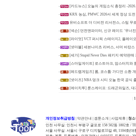
[카드뉴스] 오늘의 게임소식 총정리 -2026.8
KRX·농심, PMWC 2026서 세계 정상 도전
유비소프트 더 디비전 리서전스, 스팀 무
[넥슨] 던전앤파이터, 신규 레이드 ‘무너
[라이엇] VCT 퍼시픽 스테이지2, 플레이오프
[넷마블] 세븐나이츠 리버스, 서머 바캉스
[세가] Stupid Never Dies 패키지 예약판
[스마일게이트] 로스트아크, 맘스터치와 함께
[레드랩게임즈] 롬, 코스튬·가디언 소환 
[넷이즈] NBA 덩크 시티 오늘 한국 공식
[에이치투] 룬스케이프: 드래곤와일즈, 
|
1
개인정보취급방침
|
약관안내
|
겜툰소개
|
사업제휴
|
청소
인천 사무실: 인천시 부평구 굴포로 158 502동 1802호 / TEL: 032
서울 사무실: 서울시 구로구 디지털로33길 48, 1104호(대륭포스트타워7