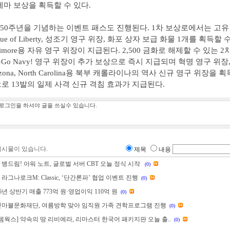
테마 보상을 획득할 수 있다.
250주년을 기념하는 이벤트 패스도 진행된다. 1차 보상로에서는 고유
atue of Liberty, 성조기 영구 위장, 화포 상자 보급 화물 1개를 획득할
timore용 자유 영구 위장이 지급된다. 2,500 금화로 해제할 수 있는 
a용Go Navy! 영구 위장이 추가 보상으로 즉시 지급되며 혁명 영구 위장
izona, North Carolina용 북부 캐롤라이나의 역사 신규 영구 위장을 
로 13발의 일제 사격 신규 격침 효과가 지급된다.
게시물이 있습니다.
제목
내용
 뱅드림! 아워 노트, 글로벌 서버 CBT 오늘 정식 시작
(0)
 라그나로크M: Classic, ‘단간론파’ 협업 이벤트 진행
(0)
26년 상반기 매출 773억 원·영업이익 110억 원
(0)
 넷마블문화재단, 여름방학 맞아 임직원 가족 견학프로그램 진행
(0)
웍스] 약속의 땅 리비에라, 리마스터 한국어 패키지판 오늘 출..
(0)