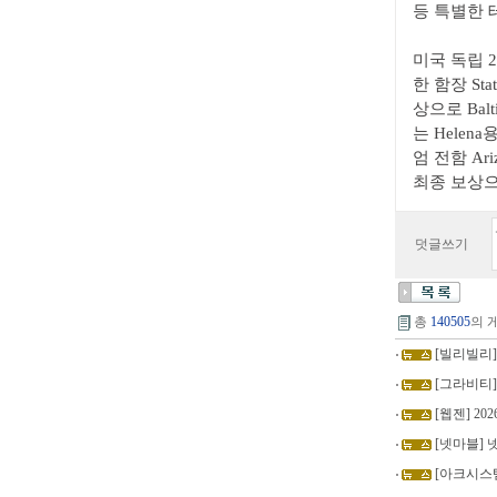
등 특별한 
미국 독립 
한 함장 St
상으로 Bal
는 Helen
엄 전함 Ar
최종 보상으
덧글쓰기
총
140505
의 
[빌리빌리]
[그라비티]
[웹젠] 20
[넷마블]
[아크시스템