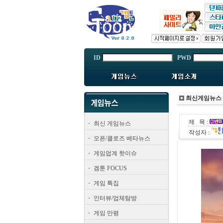
ID
PWD
최신게임뉴스
제 목 :
최신 게임뉴스
작성자 :
오픈/클로즈 베타뉴스
게임업계 핫이슈
겜툰 FOCUS
게임 특집
인터뷰/업체탐방
게임 만평