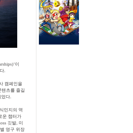
hips)’이
다.
서사 캠페인을
 콘텐츠를 즐길
되었다.
 식민지의 역
로운 챕터가
Ross 깃발, 미
특별 영구 위장