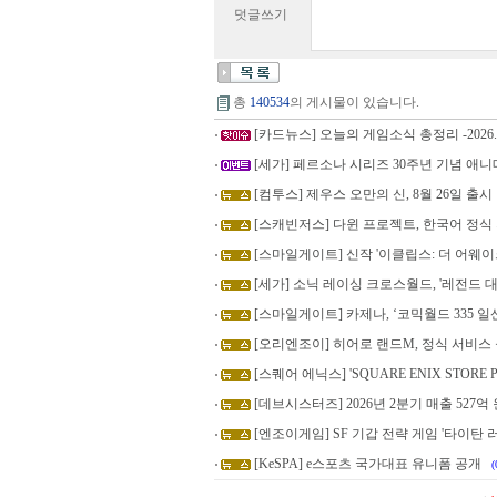
덧글쓰기
총
140534
의 게시물이 있습니다.
[카드뉴스] 오늘의 게임소식 총정리 -2026.8
[세가] 페르소나 시리즈 30주년 기념 애니
[컴투스] 제우스 오만의 신, 8월 26일 출시
[스캐빈저스] 다윈 프로젝트, 한국어 정식
[스마일게이트] 신작 '이클립스: 더 어웨이크
[세가] 소닉 레이싱 크로스월드, '레전드 대
[스마일게이트] 카제나, ‘코믹월드 335 
[오리엔조이] 히어로 랜드M, 정식 서비스
[스퀘어 에닉스] 'SQUARE ENIX STORE Pl
[데브시스터즈] 2026년 2분기 매출 527억 원
[엔조이게임] SF 기갑 전략 게임 '타이탄 러
[KeSPA] e스포츠 국가대표 유니폼 공개
(