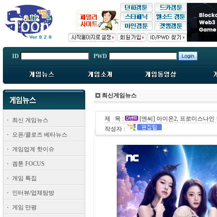
ID
PWD
최신게임뉴스
제 목 :
[엔씨] 아이온2, 프로미스나인
최신 게임뉴스
작성자 :
오픈/클로즈 베타뉴스
게임업계 핫이슈
겜툰 FOCUS
게임 특집
인터뷰/업체탐방
게임 만평