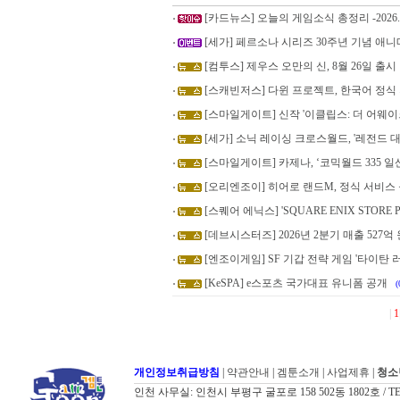
[카드뉴스] 오늘의 게임소식 총정리 -2026.8
[세가] 페르소나 시리즈 30주년 기념 애니
[컴투스] 제우스 오만의 신, 8월 26일 출시
[스캐빈저스] 다윈 프로젝트, 한국어 정식
[스마일게이트] 신작 '이클립스: 더 어웨이크
[세가] 소닉 레이싱 크로스월드, '레전드 대
[스마일게이트] 카제나, ‘코믹월드 335 
[오리엔조이] 히어로 랜드M, 정식 서비스
[스퀘어 에닉스] 'SQUARE ENIX STORE Pl
[데브시스터즈] 2026년 2분기 매출 527억 원
[엔조이게임] SF 기갑 전략 게임 '타이탄 러
[KeSPA] e스포츠 국가대표 유니폼 공개
(
|
1
개인정보취급방침
|
약관안내
|
겜툰소개
|
사업제휴
|
청소
인천 사무실: 인천시 부평구 굴포로 158 502동 1802호 / TEL: 032