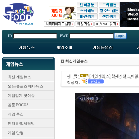
ID
PWD
최신게임뉴스
제 목 :
[라인게임즈] 창세기전 모바일,
최신 게임뉴스
작성자 :
오픈/클로즈 베타뉴스
게임업계 핫이슈
겜툰 FOCUS
게임 특집
인터뷰/업체탐방
게임 만평