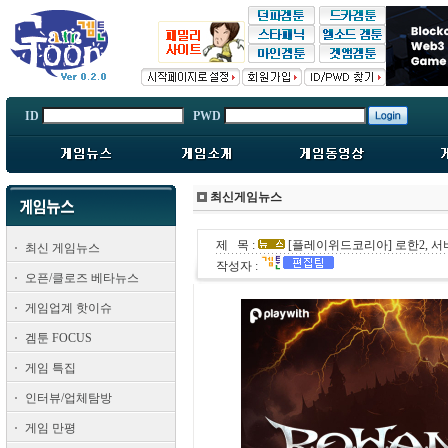
ID
PWD
최신게임뉴스
제 목 :
[플레이위드코리아] 로한2, 서
최신 게임뉴스
작성자 :
오픈/클로즈 베타뉴스
게임업계 핫이슈
겜툰 FOCUS
게임 특집
인터뷰/업체탐방
게임 만평