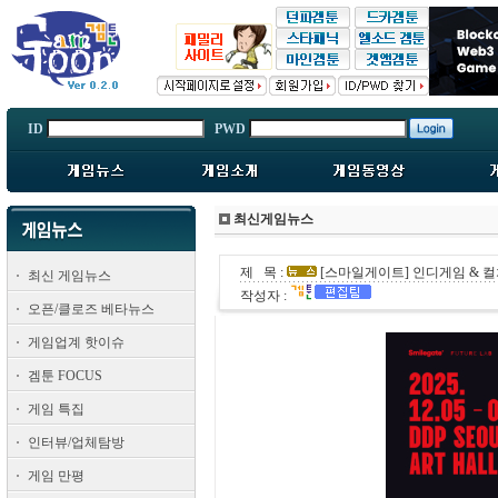
ID
PWD
최신게임뉴스
제 목 :
[스마일게이트] 인디게임 & 컬
최신 게임뉴스
작성자 :
오픈/클로즈 베타뉴스
게임업계 핫이슈
겜툰 FOCUS
게임 특집
인터뷰/업체탐방
게임 만평