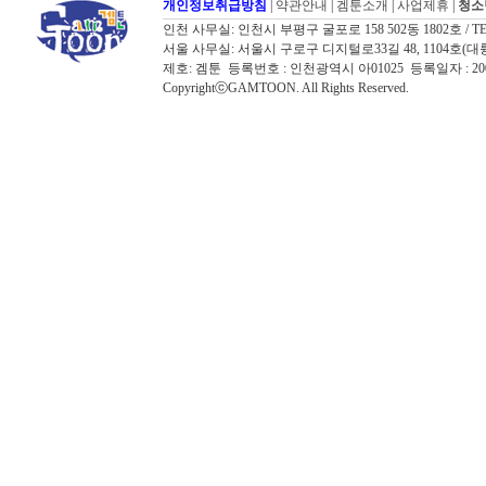
개인정보취급방침
|
약관안내
|
겜툰소개
|
사업제휴
|
청소
인천 사무실: 인천시 부평구 굴포로 158 502동 1802호 / TEL: 032
서울 사무실: 서울시 구로구 디지털로33길 48, 1104호(대륭포스트타워7
제호: 겜툰 등록번호 : 인천광역시 아01025 등록일자 : 
CopyrightⓒGAMTOON. All Rights Reserved.