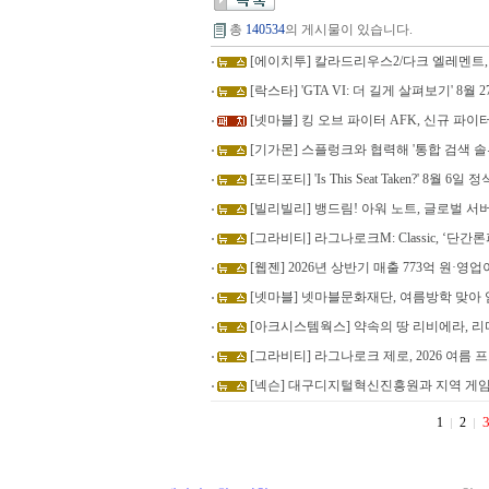
총
140534
의 게시물이 있습니다.
[에이치투] 칼라드리우스2/다크 엘레멘트,
[락스타] 'GTA VI: 더 길게 살펴보기' 8월 27일 
[넷마블] 킹 오브 파이터 AFK, 신규 파이
[기가몬] 스플렁크와 협력해 '통합 검색 솔
[포티포티] 'Is This Seat Taken?' 8월 6일
[빌리빌리] 뱅드림! 아워 노트, 글로벌 서버
[그라비티] 라그나로크M: Classic, ‘단
[웹젠] 2026년 상반기 매출 773억 원·영업
[넷마블] 넷마블문화재단, 여름방학 맞아
[아크시스템웍스] 약속의 땅 리비에라, 리
[그라비티] 라그나로크 제로, 2026 여름
[넥슨] 대구디지털혁신진흥원과 지역 게임
1
2