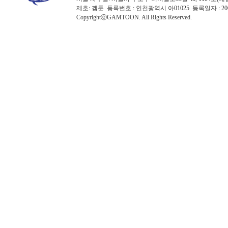
제호: 겜툰 등록번호 : 인천광역시 아01025 등록일자 : 
CopyrightⓒGAMTOON. All Rights Reserved.