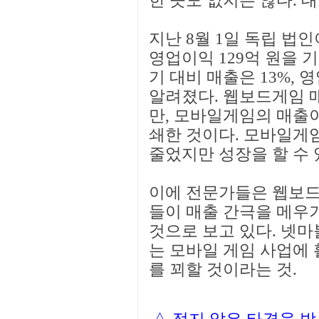
한 곳도 없지는 않다. 
지난 8월 1일 독립 법인
영업이익 129억 원을 
기 대비 매출은 13%,
알려졌다. 웹보드게임 
만, 모바일게임의 매출이
쇄한 것이다. 모바일게임
줄었지만 성장을 할 수 
이에 전문가들은 웹보드
들이 매출 간극을 메우기
것으로 보고 있다. 넷마
는 모바일 게임 사업에 
를 꾀할 것이라는 것.