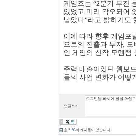
게임즈는 “2분기 부진 
있었고 미리 각오되어 
남았다”라고 밝히기도 
이에 따라 향후 게임포털
으로의 진출과 투자, 모
인 게임의 신작 모멘텀 
주력 매출이었던 웹보드
들의 사업 변화가 어떻
덧글쓰기
총
2193
의 게시물이 있습니다.