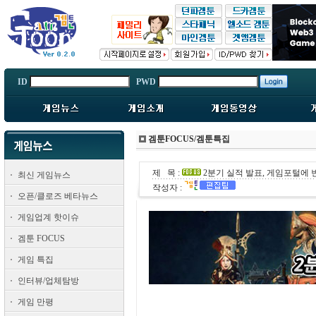
ID
PWD
겜툰FOCUS/겜툰특집
제 목 :
2분기 실적 발표, 게임포털에 
최신 게임뉴스
작성자 :
오픈/클로즈 베타뉴스
게임업계 핫이슈
겜툰 FOCUS
게임 특집
인터뷰/업체탐방
게임 만평