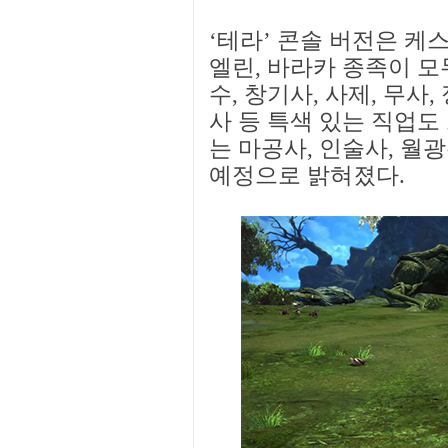
‘테라’ 콘솔 버전은 케스
엘린, 바라카 종족이 모
수, 창기사, 사제, 무사,
사 등 특색 있는 직업도
는 마공사, 인술사, 월
예정으로 밝혀졌다.