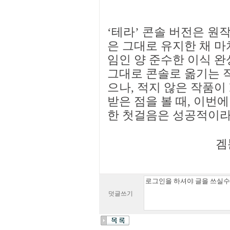
‘테라’ 콘솔 버전은 원
은 그대로 유지한 채 마
임인 양 준수한 이식 완
그대로 콘솔로 옮기는 
으나, 적지 않은 작품이
받은 점을 볼 때, 이번
한 첫걸음은 성공적이라고
겜툰
덧글쓰기