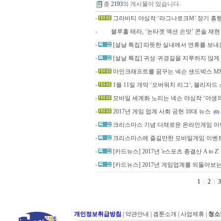
총
2193
의 게시물이 있습니다.
그라비티 야심작 ‘라그나로크M’ 장기 흥
블루홀 테라, ‘논타겟 액션 손맛’ 콘솔 재
[설날 특집] 따뜻한 실내에서 연휴를 보내
[설날 특집] 귀성·귀경길을 지루하지 않게 
마인크래프트를 꿈꾸는 넥슨 샌드박스 MMO
1월 11일 개막 ‘오버워치 리그’, 블리자
모바일 세계화 노리는 넥슨 야심작 ‘야생의
2017년 게임 업계 사회 공헌 10대 뉴스
(0)
크리스마스 기념 다채로운 온라인게임 
크리스마스에 즐길만한 모바일게임 이벤
[카드뉴스] 2017년 'e스포츠 총결산 A to Z'
[카드뉴스] 2017년 게임업계를 되돌아보는 ‘
1
2
3
개인정보취급방침
|
약관안내
|
겜툰소개
|
사업제휴
|
청소