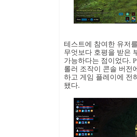
테스트에 참여한 유저를
무엇보다 호평을 받은 
가능하다는 점이었다. 
롤러 조작이 콘솔 버전
하고 게임 플레이에 전
됐다.