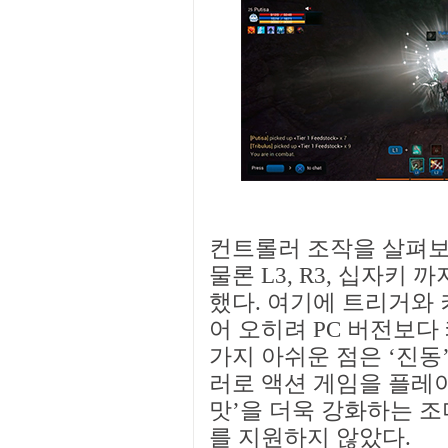
컨트롤러 조작을 살펴보면 L1
물론 L3, R3, 십자키
했다. 여기에 트리거와 
어 오히려 PC 버전보다
가지 아쉬운 점은 ‘진동
러로 액션 게임을 플레이
맛’을 더욱 강화하는 조
를 지원하지 않았다.