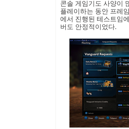
콘솔 게임기도 사양이 많
플레이하는 동안 프레임
에서 진행된 테스트임에
버도 안정적이었다.