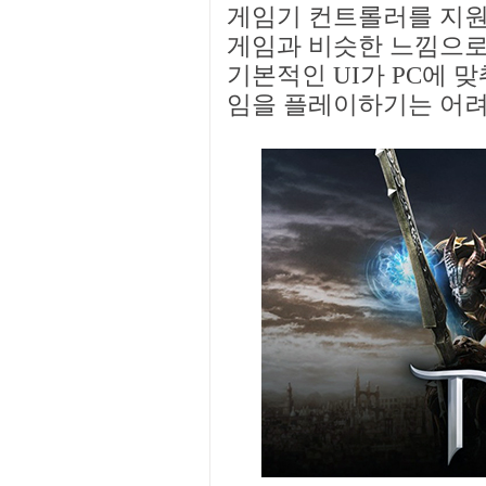
게임기 컨트롤러를 지원
게임과 비슷한 느낌으로
기본적인 UI가 PC에
임을 플레이하기는 어려