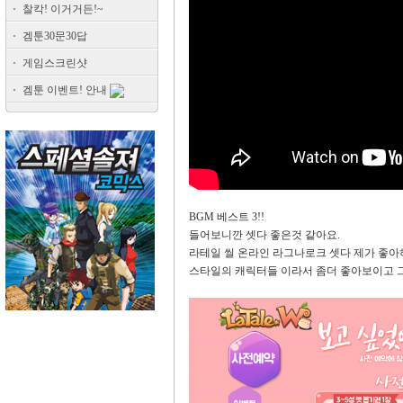
찰칵! 이거거든!~
겜툰30문30답
게임스크린샷
겜툰 이벤트! 안내
BGM 베스트 3!!
들어보니깐 셋다 좋은것 같아요.
라테일 씰 온라인 라그나로크 셋다 제가 좋
스타일의 캐릭터들 이라서 좀더 좋아보이고 그