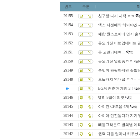
번호
구분
29155
친구랑 다시 시작 ㅎㅎ
29154
액스 사전예약 해놔야겠다
29153
패왕 원스토어에 먼저 출시
29152
뮤오리진 이번업데이트 
29151
음 고민되네여....
(0)
29150
뮤오리진 열렙중ㅋㅋ
(0
29149
손맛이 짜릿하지만 끗발은
29148
오늘패치 역대급 ㄹㅇ+_+
BGM 괜춘한 게임 3!!
(0
29146
빨리 9월이 되랏
(0)
29145
아이린 CF모음 4개
(0)
29144
아이아 던전돌다가 지겨우
29143
배틀그라운드 별의별 메
29142
권력 다들 얼마나 키우셨