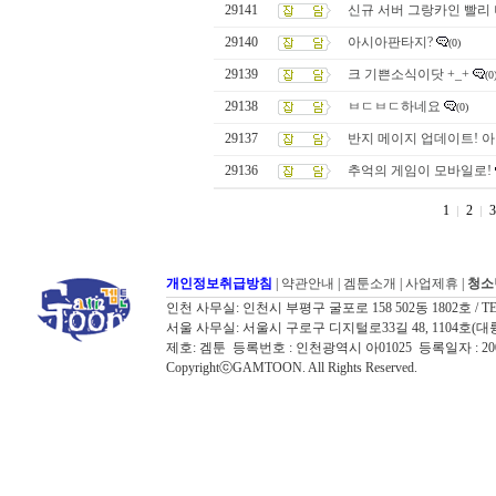
29141
신규 서버 그랑카인 빨리 
29140
아시아판타지?
(0)
29139
크 기쁜소식이닷 +_+
(0
29138
ㅂㄷㅂㄷ하네요
(0)
29137
반지 메이지 업데이트! 아
29136
추억의 게임이 모바일로!
1
2
3
개인정보취급방침
|
약관안내
|
겜툰소개
|
사업제휴
|
청소
인천 사무실: 인천시 부평구 굴포로 158 502동 1802호 / TEL: 032
서울 사무실: 서울시 구로구 디지털로33길 48, 1104호(대륭포스트타워7
제호: 겜툰 등록번호 : 인천광역시 아01025 등록일자 : 
CopyrightⓒGAMTOON. All Rights Reserved.