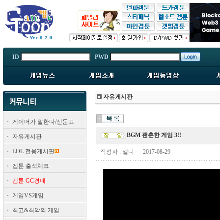
ID
PWD
자유게시판
게이머가 말한다/신문고
BGM 괜춘한 게임 3!!
자유게시판
LOL 전용게시판
작성자 : 셀디
2017-08-29
겜툰 출석체크
겜툰 GC경매
게임VS게임
최고&최악의 게임