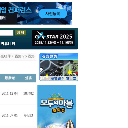
目孤聪萍 > 霸烙 VS 霸烙
殿废老
炼雀
2011-12-04
387482
2011-07-01
64833