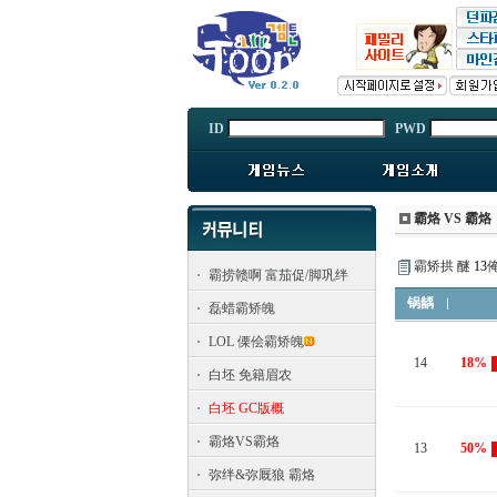
ID
PWD
霸烙 VS 霸烙
霸矫拱 醚
13
霸捞赣啊 富茄促/脚巩绊
锅龋
磊蜡霸矫魄
LOL 傈侩霸矫魄
14
18%
白坯 免籍眉农
白坯 GC版概
霸烙VS霸烙
13
50%
弥绊&弥厩狼 霸烙