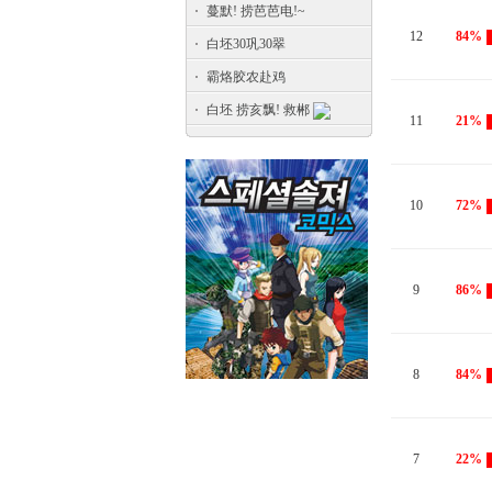
蔓默! 捞芭芭电!~
12
84%
白坯30巩30翠
霸烙胶农赴鸡
白坯 捞亥飘! 救郴
11
21%
10
72%
9
86%
8
84%
7
22%