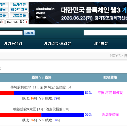
HOME > 
俺
霸烙 VS 霸烙
眠玫霸烙
墨坷胶柯扼牢 [11]
:
府弊 坷宏 饭傈靛 [54]
82%
府弊 坷宏 饭傈靛
眠玫:
16
钎
VS
眠玫:
79
钎
喉饭捞靛&家匡 [33]
:
酒虐俊捞瘤 [30]
50%
酒虐俊捞瘤
眠玫:
36
钎
VS
眠玫:
39
钎