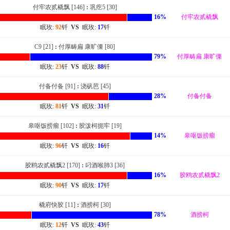
付牢农贰橇飘 [146]
:
巩疙5 [30]
16%
付牢农贰橇飘
眠玫:
92
钎
VS
眠玫:
17
钎
C9 [21]
:
付厚畴扁 康旷傈 [80]
79%
付厚畴扁 康旷傈
眠玫:
23
钎
VS
眠玫:
88
钎
付备付备 [91]
:
浇矾芭 [45]
28%
付备付备
眠玫:
81
钎
VS
眠玫:
31
钎
皋呕饭捞瘤 [102]
:
胶泼柯扼牢 [19]
14%
皋呕饭捞瘤
眠玫:
96
钎
VS
眠玫:
16
钎
胶鸥农贰橇飘2 [170]
:
叼酒喉肺3 [36]
16%
胶鸥农贰橇飘2
眠玫:
90
钎
VS
眠玫:
17
钎
橇府快胶 [11]
:
酒捞柯 [30]
78%
酒捞柯
眠玫:
12
钎
VS
眠玫:
43
钎