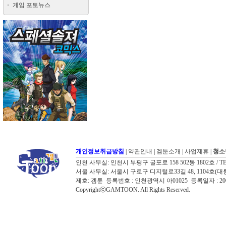
게임 포토뉴스
개인정보취급방침
|
약관안내
|
겜툰소개
|
사업제휴
|
청소
인천 사무실: 인천시 부평구 굴포로 158 502동 1802호 / TEL: 032
서울 사무실: 서울시 구로구 디지털로33길 48, 1104호(대륭포스트타워7
제호: 겜툰 등록번호 : 인천광역시 아01025 등록일자 : 
CopyrightⓒGAMTOON. All Rights Reserved.