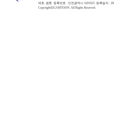
제호: 겜툰 등록번호 : 인천광역시 아01025 등록일자 : 
CopyrightⓒGAMTOON. All Rights Reserved.