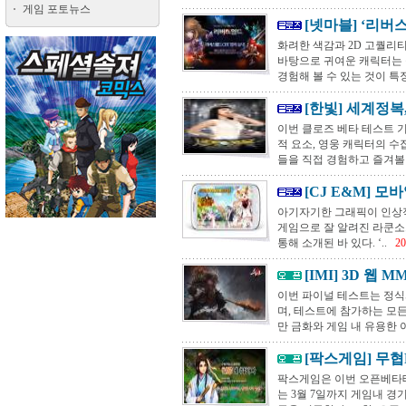
게임 포토뉴스
[넷마블] ‘리버
화려한 색감과 2D 고퀄리
바탕으로 귀여운 캐릭터는 
경험해 볼 수 있는 것이 특징이
[한빛] 세계정복
이번 클로즈 베타 테스트 
적 요소, 영웅 캐릭터의 수
들을 직접 경험하고 즐겨볼 
[CJ E&M] 모바
아기자기한 그래픽이 인상적인
게임으로 잘 알려진 라쿤소프
통해 소개된 바 있다. ‘..
20
[IMI] 3D 웹 
이번 파이널 테스트는 정식서
며, 테스트에 참가하는 모든
만 금화와 게임 내 유용한 아
[팍스게임] 무협R
팍스게임은 이번 오픈베타테스
는 3월 7일까지 게임내 경