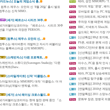
테라, 성인 MMORPG ‘T.
[카드뉴스] 오늘의 게임소식 총..
악마의 게임 ‘문명’, 페이스
- 컴투스 제우스: 오만의 신 ‘8월 26일’ 출시 발표
컴투스는 신작 MMO..
모바일로 즐기는 PC 게임, 
마인크래프트, 제2세대 악
[세가] 페르소나 시리즈 30주..
주차장 지붕 때문에 게임심
세가퍼블리싱코리아는 『페르소나』 시리즈 30주
BBC, 키넥트가 Xbox36..
년을 기념하여 극장판 'PERSON..
길드워2, 북미서 가장 기대
[신년특집] 99년 토끼해, .
[컴투스] 제우스 오만의 신, ..
PS폰, 새로운 본체 사진
컴투스는 에이버튼이 개발하고 자사가 퍼블리싱
NHN-CJ인터넷 통해 프로
하는 블록버스터급 신작 MMORPG ..
[신년특집] 겜툰 어워드 20
[스캐빈저스] 다윈 프로젝트, ..
[신년특집] 2011년! 주목.
스캐빈저스 스튜디오(Scavengers Studio)는 ‘다윈
아수스, PC용 동작 인식 센
프로젝트(Darw..
닌텐도 3DS, 출시 전부터 
테라, PC업계 상승세에도 
[스마일게이트] 신작 '이클립스..
신년특집 탐구생활- 신년
스마일게이트는 MMORPG 대작 ‘이클립스: 더 어
[연말특집] 2010년 게임업
웨이크닝(개발사 엔픽셀, 이하..
[연말특집] 2010년 게임업
[연말특집] 2011 소망뉴스
[세가] 소닉 레이싱 크로스월드..
문화부 장관, 정병국 의원
세가퍼블리싱코리아는 현재 절찬 판매 중인 『소
닉 레이싱 크로스월드』의 게임 내 ..