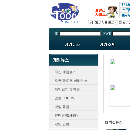
ID
PWD
최신 게임뉴스
오픈/클로즈 베타뉴스
게임업계 핫이슈
겜툰 FOCUS
게임 특집
인터뷰/업체탐방
최신뉴스
게임 만평