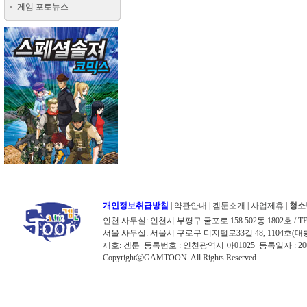
게임 포토뉴스
개인정보취급방침
|
약관안내
|
겜툰소개
|
사업제휴
|
청소
인천 사무실: 인천시 부평구 굴포로 158 502동 1802호 / TEL: 032
서울 사무실: 서울시 구로구 디지털로33길 48, 1104호(대륭포스트타워7
제호: 겜툰 등록번호 : 인천광역시 아01025 등록일자 : 
CopyrightⓒGAMTOON. All Rights Reserved.