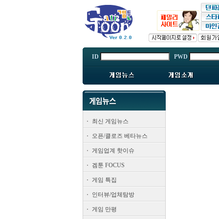
ID
PWD
최신 게임뉴스
오픈/클로즈 베타뉴스
게임업계 핫이슈
겜툰 FOCUS
게임 특집
인터뷰/업체탐방
게임 만평