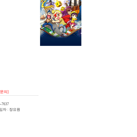
/문의]
-7637
임자 : 장요원