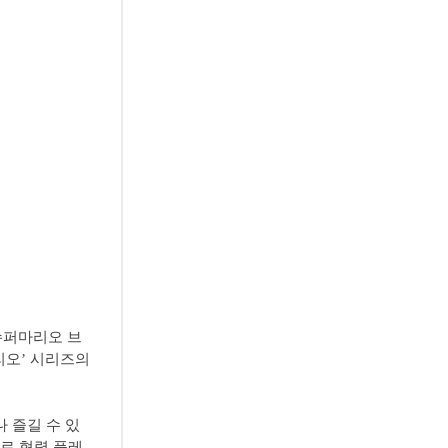
슈퍼마리오 브
리오’ 시리즈의
 즐길 수 있
로 협력 플레