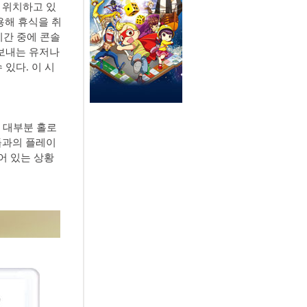
에 위치하고 있
용해 휴식을 취
기간 중에 콘솔
 보내는 유저나
있다. 이 시
 대부분 홀로
들과의 플레이
어 있는 상황