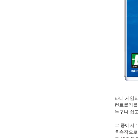
파티 게임의
컨트롤러를
누구나 쉽고
그 중에서 
후속작으로 