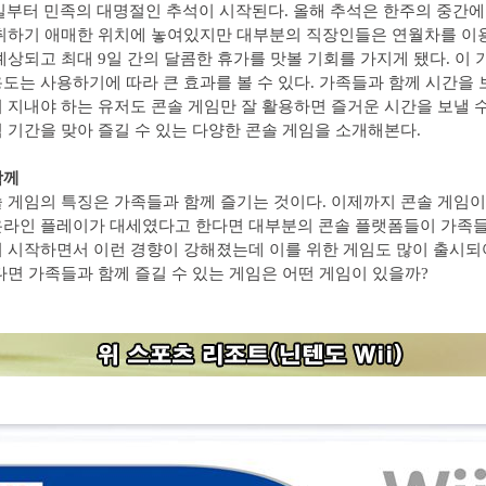
23일부터 민족의 대명절인 추석이 시작된다. 올해 추석은 한주의 중간
취하기 애매한 위치에 놓여있지만 대부분의 직장인들은 연월차를 이
예상되고 최대 9일 간의 달콤한 휴가를 맛볼 기회를 가지게 됐다. 이 
도는 사용하기에 따라 큰 효과를 볼 수 있다. 가족들과 함께 시간을
 지내야 하는 유저도 콘솔 게임만 잘 활용하면 즐거운 시간을 보낼 수 
 기간을 맞아 즐길 수 있는 다양한 콘솔 게임을 소개해본다.
함께
 게임의 특징은 가족들과 함께 즐기는 것이다. 이제까지 콘솔 게임이
온라인 플레이가 대세였다고 한다면 대부분의 콘솔 플랫폼들이 가족
 시작하면서 이런 경향이 강해졌는데 이를 위한 게임도 많이 출시되
다면 가족들과 함께 즐길 수 있는 게임은 어떤 게임이 있을까?