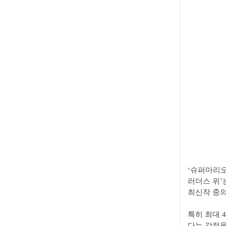
‘슈퍼마리오
러더스 위’
최신작 중의
특히 최대 
다는 강점을