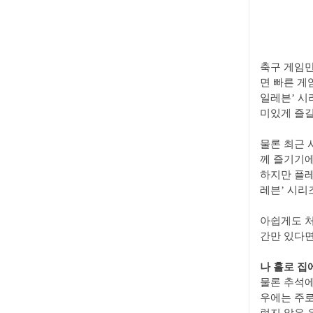
축구 게임만
면 빠른 게
일레븐’ 시
미있게 즐길
물론 최근 
께 즐기기에
하지만 플레
레븐’ 시리
아쉽게도 처
간만 있다면
나 홀로 집
물론 추석에
우에는 주로