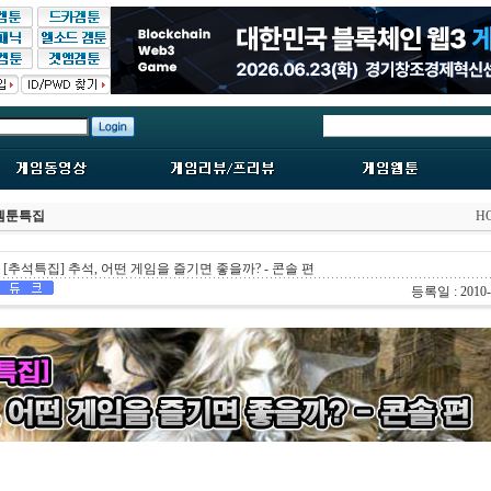
/겜툰특집
H
[추석특집] 추석, 어떤 게임을 즐기면 좋을까? - 콘솔 편
등록일 : 2010-