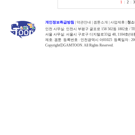
1
2
3
개인정보취급방침
|
약관안내
|
겜툰소개
|
사업제휴
|
청소
인천 사무실: 인천시 부평구 굴포로 158 502동 1802호 / TEL: 032
서울 사무실: 서울시 구로구 디지털로33길 48, 1104호(대륭포스트타워7
제호: 겜툰 등록번호 : 인천광역시 아01025 등록일자 : 
CopyrightⓒGAMTOON. All Rights Reserved.