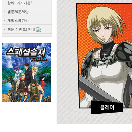
찰칵! 이거거든!~
겜툰30문30답
게임스크린샷
겜툰 이벤트! 안내