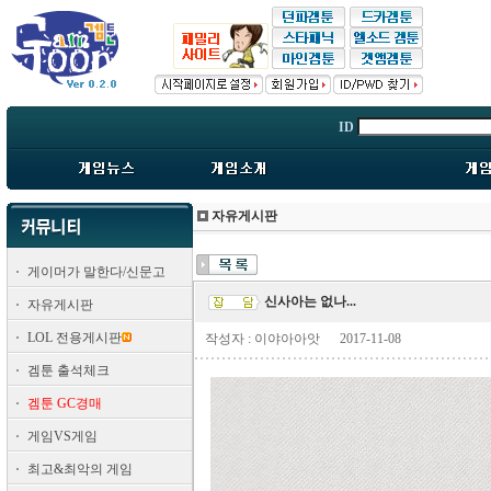
ID
자유게시판
게이머가 말한다/신문고
신사아는 없나...
자유게시판
LOL 전용게시판
작성자 : 이야아아앗
2017-11-08
겜툰 출석체크
겜툰 GC경매
게임VS게임
최고&최악의 게임