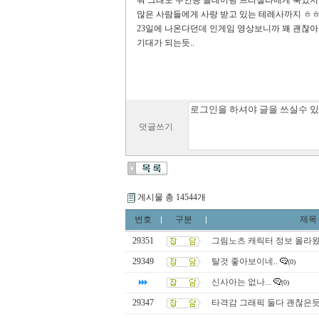
뭐 그래도 주인공 클레어랑 프리실라에게 죽었
많은 사람들에게 사랑 받고 있는 테레사까지 ㅎ
23일에 나온다던데 인게임 영상보니까 꽤 괜찮
기대가 되는듯..
덧글쓰기
게시물 총 14544개
번호
구분
제목
29351
그림노츠 캐릭터 정보 올라
29349
탈것 좋아보이네..
(0)
신사아는 없나...
(0)
29347
타격감 그래픽 둘다 괜찮은