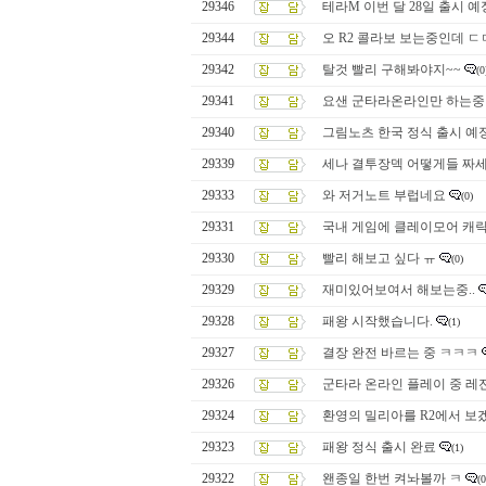
29346
테라M 이번 달 28일 출시 예
29344
오 R2 콜라보 보는중인데 ㄷ
29342
탈것 빨리 구해봐야지~~
(0
29341
요샌 군타라온라인만 하는중
29340
그림노츠 한국 정식 출시 예정
29339
세나 결투장덱 어떻게들 짜세
29333
와 저거노트 부럽네요
(0)
29331
국내 게임에 클레이모어 캐릭
29330
빨리 해보고 싶다 ㅠ
(0)
29329
재미있어보여서 해보는중..
29328
패왕 시작했습니다.
(1)
29327
결장 완전 바르는 중 ㅋㅋㅋ
29326
군타라 온라인 플레이 중 레전
29324
환영의 밀리아를 R2에서 보
29323
패왕 정식 출시 완료
(1)
29322
왠종일 한번 켜놔볼까 ㅋ
(0