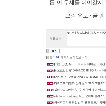
룹’이 우세를 이어갈지
그림 유로 / 글 겜툰
덧글쓰기
총
10846
의 게시물이 있습니다.
[게임 만평] 유비소프트 더 디비전 리서전스
[e스포츠 만평] 2026 LCK 1R 2주 차, kt 4
[카드뉴스] 오늘의 게임소식 총정리 -4월 1
타르코프 개발자 참여 신작 '프래그먼트리 
블리자드 오버워치, 구 캐릭터 개편 예고
세레니티 포지 '두근두근 문예부 플러스!',
하이퍼그리프 명일방주: 엔드필드, '4중픽