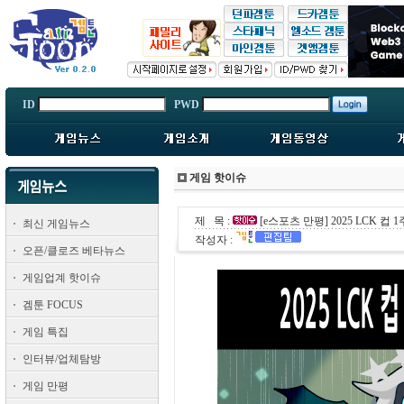
ID
PWD
게임 핫이슈
제 목 :
[e스포츠 만평] 2025 LCK 컵 1
최신 게임뉴스
작성자 :
오픈/클로즈 베타뉴스
게임업계 핫이슈
겜툰 FOCUS
게임 특집
인터뷰/업체탐방
게임 만평