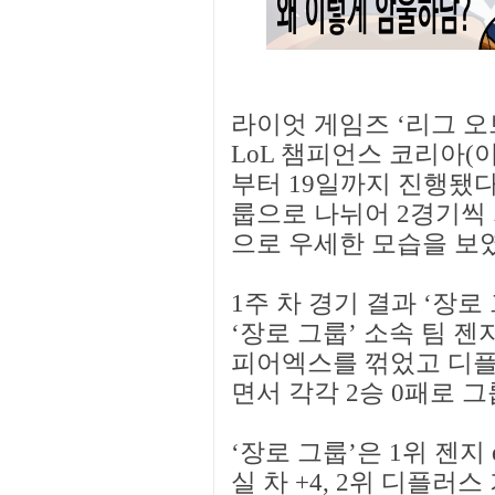
라이엇 게임즈 ‘리그 오브 
LoL 챔피언스 코리아(이하
부터 19일까지 진행됐다
룹으로 나뉘어 2경기씩 치
으로 우세한 모습을 보
1주 차 경기 결과 ‘장로
‘장로 그룹’ 소속 팀 
피어엑스를 꺾었고 디플
면서 각각 2승 0패로 
‘장로 그룹’은 1위 젠지 
실 차 +4, 2위 디플러스 