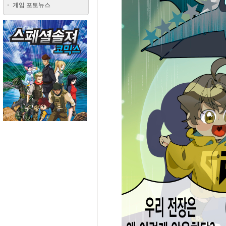
게임 포토뉴스