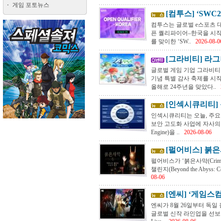
게임 포토뉴스
[컴투스] ‘SWC
컴투스는 글로벌 e스포츠 대회
픈 퀄리파이어–한국을 시작
를 맞이한 ‘SW..
2026-08-0
[그라비티] 라그
글로벌 게임 기업 그라비티가
기념 특별 감사 축제를 시작
올해로 24주년을 맞았다..
[인섹시큐리티] 
인섹시큐리티는 오늘, 주요 
보안 고도화 사업에 자사의 핵심
Engine)을 ..
2026-08-06
[펄어비스] 붉은
펄어비스가 ‘붉은사막(Crim
챌린지(Beyond the Abys
08-06
[엔씨] ‘게임스
엔씨가 8월 26일부터 독일 쾰
글로벌 신작 라인업을 선보인다