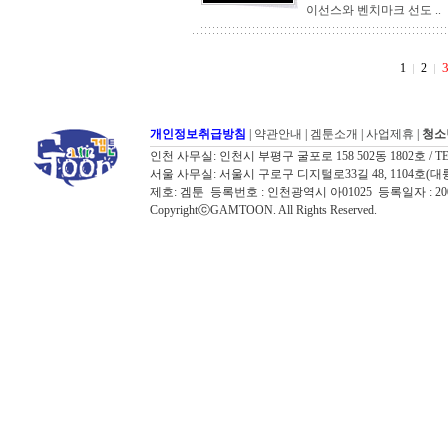
이선스와 벤치마크 선도 ..
1
2
개인정보취급방침
|
약관안내
|
겜툰소개
|
사업제휴
|
청소
인천 사무실: 인천시 부평구 굴포로 158 502동 1802호 / TEL: 032
서울 사무실: 서울시 구로구 디지털로33길 48, 1104호(대륭포스트타워7
제호: 겜툰 등록번호 : 인천광역시 아01025 등록일자 : 
CopyrightⓒGAMTOON. All Rights Reserved.