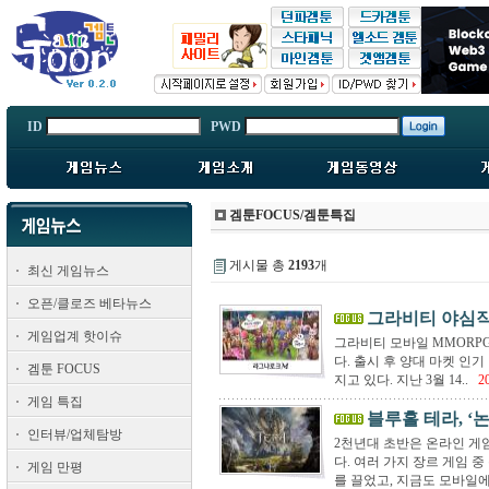
ID
PWD
겜툰FOCUS/겜툰특집
게시물 총
2193
개
최신 게임뉴스
오픈/클로즈 베타뉴스
그라비티 야심작
게임업계 핫이슈
그라비티 모바일 MMORPG
다. 출시 후 양대 마켓 인
겜툰 FOCUS
지고 있다. 지난 3월 14..
2
게임 특집
블루홀 테라, ‘
인터뷰/업체탐방
2천년대 초반은 온라인 게
다. 여러 가지 장르 게임 중
게임 만평
를 끌었고, 지금도 모바일에서