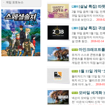
게임 포토뉴스
[설날 특집] 따
2월 16일 음력 1월 1일, 
18일 일요일까지 이어지는 
것으로 보인다고 ..
2018-0
[설날 특집] 귀
2월 16일 음력 1월 1일, 
18일 일요일까지 이어지는 
설 연휴 동안..
2018-02-14
마인크래프트를 꿈
유저가 스스로 콘텐츠를 창
콘텐츠를 취향에 따라 즐기
게임은 유저가 직접 놀이공원
1월 11일 개막 
블리자드가 1월 11일 팀 기
워치 리그’는 ‘블리즈컨 2
츠에 야구, 농구, ..
2018-01
모바일 세계화 노
넥슨이 모바일 신작 ‘야생의 
전’ 이은석 디렉터 신작 ‘야