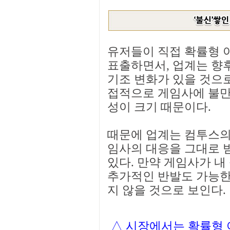
유저들이 직접 확률형 아
표출하면서, 업계는 향
기조 변화가 있을 것으로
접적으로 게임사에 불만
성이 크기 때문이다.
때문에 업계는 컴투스의 
임사의 대응을 그대로 
있다. 만약 게임사가 내
추가적인 반발도 가능한
지 않을 것으로 보인다.
△ 시장에서는 확률형 