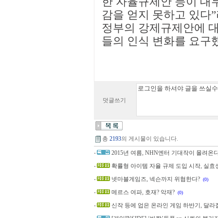
한 자율규제안 등이 대
감을 얻지 못하고 있다”
정부의 강제규제안에 대
들의 인식 변화를 요구
덧글쓰기
총
2193
의 게시물이 있습니다.
2015년 여름, NHN엔터 기대작이 몰려온다
확률형 아이템 자율 규제 도입 시작, 실효
넷마블게임즈, 넥슨까지 위협한다?
(0)
메르스 여파, 호재? 악재?
(0)
신작 등에 업은 온라인 게임 하반기, 달라