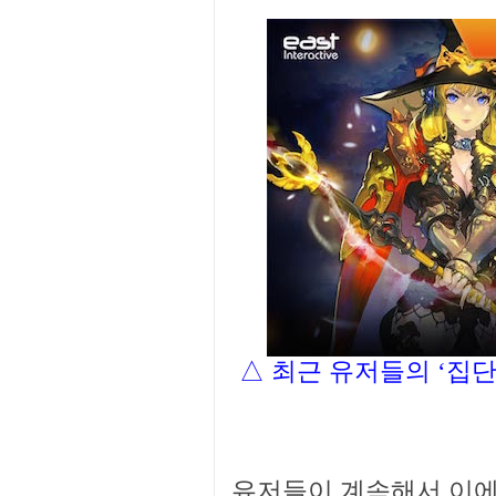
△ 최근 유저들의 ‘집단
유저들이 계속해서 이에