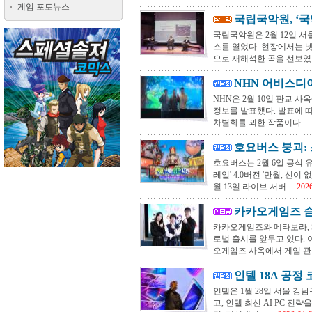
게임 포토뉴스
국립국악원, ‘국
국립국악원은 2월 12일 
스를 열었다. 현장에서는 넷
으로 재해석한 곡을 선보였다.
NHN 어비스디아
NHN은 2월 10일 판교 사
정보를 발표했다. 발표에 
차별화를 꾀한 작품이다. ..
호요버스 붕괴: 
호요버스는 2월 6일 공식 
레일' 4.0버전 '만월, 신
월 13일 라이브 서버..
2026
카카오게임즈 슴미
카카오게임즈와 메타보라, SM
로벌 출시를 앞두고 있다. 
오게임즈 사옥에서 게임 관련
인텔 18A 공정 
인텔은 1월 28일 서울 강남
고, 인텔 최신 AI PC 전략