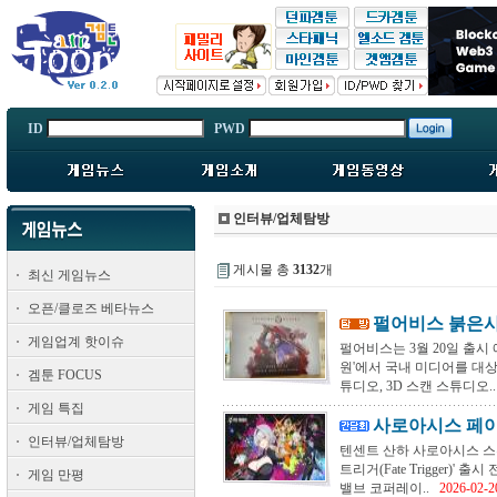
ID
PWD
인터뷰/업체탐방
게시물 총
3132
개
최신 게임뉴스
오픈/클로즈 베타뉴스
펄어비스 붉은사막
게임업계 핫이슈
펄어비스는 3월 20일 출시 
원'에서 국내 미디어를 대상
겜툰 FOCUS
튜디오, 3D 스캔 스튜디오..
게임 특집
사로아시스 페이트
인터뷰/업체탐방
텐센트 산하 사로아시스 스튜디
트리거(Fate Trigger)
게임 만평
밸브 코퍼레이..
2026-02-2