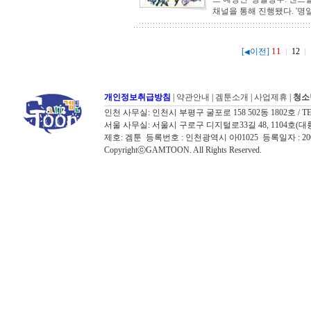
채널을 통해 진행됐다. '명일
11
[
이전]
12
◀
개인정보취급방침
|
약관안내
|
겜툰소개
|
사업제휴
|
청소
인천 사무실: 인천시 부평구 굴포로 158 502동 1802호 / TEL: 032
서울 사무실: 서울시 구로구 디지털로33길 48, 1104호(대륭포스트타워7
제호: 겜툰 등록번호 : 인천광역시 아01025 등록일자 : 
CopyrightⓒGAMTOON. All Rights Reserved.