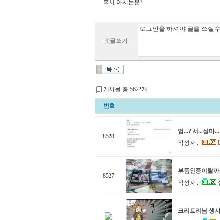
혹시 아시는분?
덧글쓰기
게시물 총 5622개
번호
엉...? 서...설마.
8528
작성자 :
L
부품인증이랄까
8527
작성자 :
셀
크리트리님 생사