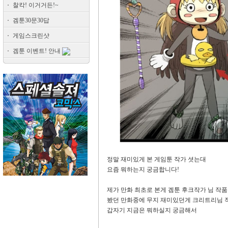
찰칵! 이거거든!~
겜툰30문30답
게임스크린샷
겜툰 이벤트! 안내
정말 재미있게 본 게임툰 작가 셧는대
요즘 뭐하는지 궁금합니다!
제가 만화 최초로 본게 겜툰 후크작가 님 작
봤던 만화중에 무지 재미있던게 크리트리님 작품이엿
갑자기 지금은 뭐하실지 궁금해서