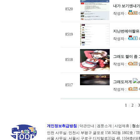
내가 보기엔내가
8520
작성자 :
지난번에야짤유
8519
작성자 :
그래도 짤이 좀
8518
작성자 :
그래도저게
(
8517
작성자 :
1
2
3
개인정보취급방침
|
약관안내
|
겜툰소개
|
사업제휴
|
청소
인천 사무실: 인천시 부평구 굴포로 158 502동 1802호 / TEL: 032
서울 사무실: 서울시 구로구 디지털로33길 48, 1104호(대륭포스트타워7