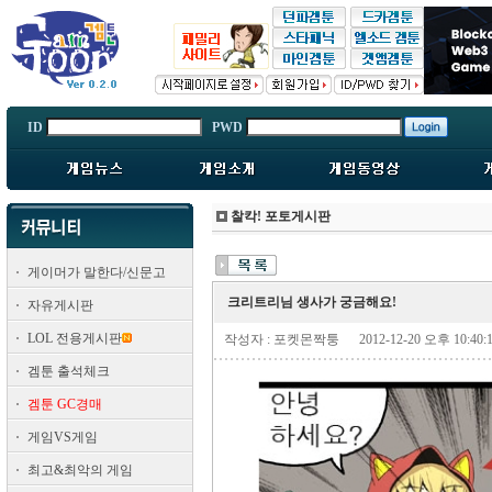
ID
PWD
찰칵! 포토게시판
게이머가 말한다/신문고
크리트리님 생사가 궁금해요!
자유게시판
LOL 전용게시판
작성자 : 포켓몬짝퉁
2012-12-20 오후 10:40:
겜툰 출석체크
겜툰 GC경매
게임VS게임
최고&최악의 게임