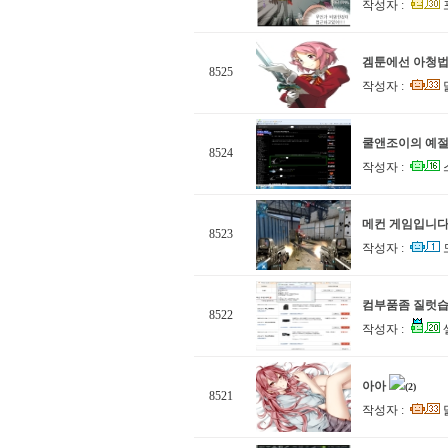
작성자 :
겜툰에선 아청법
8525
작성자 :
쿨앤조이의 예절.
8524
작성자 :
메컨 게임입니
8523
작성자 :
컴부품좀 질럿습
8522
작성자 :
셀
아아
(2)
8521
작성자 :