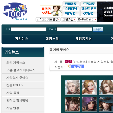
ID
PWD
게임 핫이슈
제 목 :
[카드뉴스] 오늘의 게임소식 총정
최신 게임뉴스
작성자 :
오픈/클로즈 베타뉴스
게임업계 핫이슈
겜툰 FOCUS
게임 특집
인터뷰/업체탐방
게임 만평