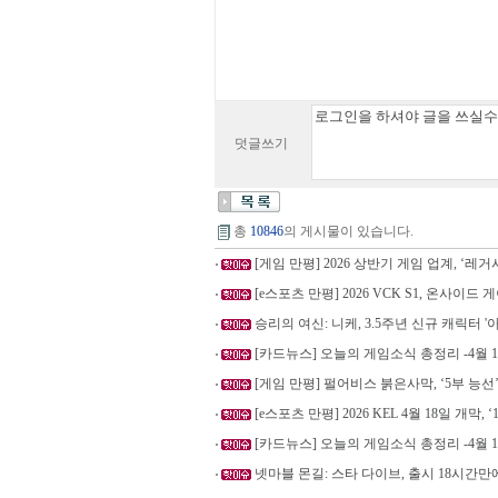
덧글쓰기
총
10846
의 게시물이 있습니다.
[게임 만평] 2026 상반기 게임 업계, ‘레거시
[e스포츠 만평] 2026 VCK S1, 온사이드 
승리의 여신: 니케, 3.5주년 신규 캐릭터 '
[카드뉴스] 오늘의 게임소식 총정리 -4월 1
[게임 만평] 펄어비스 붉은사막, ‘5부 능선
[e스포츠 만평] 2026 KEL 4월 18일 개막, ‘
[카드뉴스] 오늘의 게임소식 총정리 -4월 1
넷마블 몬길: 스타 다이브, 출시 18시간만