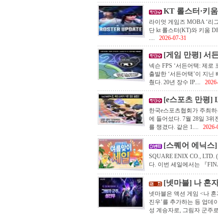
KT 롤스터·키움 
라이엇 게임즈 MOBA ‘리그 
단 kt 롤스터(KT)와 키움 DR
....
2026-07-31
[게임 만평] 서든어
넥슨 FPS ‘서든어택: 제로
출발한 ‘서든어택’이 지닌 
췄다. 20년 장수 IP....
2026
[e스포츠 만평] L
한국e스포츠협회가 주최하는 ‘
에 들어섰다. 7월 28일 3
를 챙겼다. 같은 1....
2026-
[스퀘어 에닉스]
SQUARE ENIX CO., LT
다. 이번 세일에서는 『FINAL FAN
[넷마블] 나 혼
넷마블은 액션 게임 <나 
진우’를 추가하는 등 업데이
성 계승자로, 그림자 군주로 각