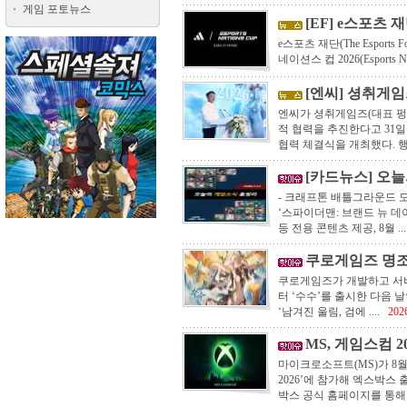
게임 포토뉴스
[EF] e스포츠
e스포츠 재단(The Esports
네이션스 컵 2026(Esports Na
[엔씨] 셩취게임즈
엔씨가 셩취게임즈(대표 펑
적 협력을 추진한다고 31일
협력 체결식을 개최했다. 행사
[카드뉴스] 오늘의
- 크래프톤 배틀그라운드 
‘스파이더맨: 브랜드 뉴 데
등 전용 콘텐츠 제공, 8월 ...
쿠로게임즈 명조, 
쿠로게임즈가 개발하고 서비스
터 ‘수수’를 출시한 다음 날
‘남겨진 울림, 검에 ....
202
MS, 게임스컴 2
마이크로소프트(MS)가 8월
2026’에 참가해 엑스박스 
박스 공식 홈페이지를 통해..