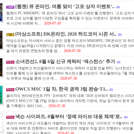
[웹젠] 뮤 온라인, 여름 맞이 ‘고포 상자 이벤트’..
(0)
웹젠이 PC MMORPG ‘뮤 온라인’에서 '고포 상자 이벤트'를 진행한다. '고포 상자
트로 고포 상자를 열어 다양한 구성품을 획득할 수 있는 이벤트다. 정액제 서버에
속 시간에 비례해 자....
2026-07-30
[마상소프트] DK온라인, 2026 하드코어 시즌 서..
(0)
마상소프트는 자사에서 서비스 중인 정통 하드코어 MMORPG ‘DK온라인’의 하
예약을 오늘(30일) 시작한다고 밝혔다. 이번 서버는 DK온라인의 세 번째 시즌 서
을 대거 반영한 콘텐츠와 한층 업....
2026-07-30
소녀전선2, 8월 6일 신규 캐릭터 ‘섹스턴스’ 추가
(0)
선본이 개발하고 하오플레이가 서비스하는 캐릭터 수집형 전술 RPG ‘소녀전선2: 망
이트를 통해 신규 플레이어블 캐릭터 섹스턴스를 선보인다. 하오플레이는 7월 30일 '
식 유튜브 채널을 통해 신규 캐....
2026-07-30
OWCS MSC 1일 차, 한국 권역 3팀 완승·T1..
(0)
블리자드 엔터테인먼트 FPS ‘오버워치’ 국제 대회 ‘2026 오버워치 챔피언스 시
(OWCS MSC)’이 7월 29일 프랑스 파리에서 개막한 가운데, 첫날 경기에서 한국 권
를 기록했다. 제타 디비....
2026-07-30
넥슨 사이퍼즈, 8월부터 ‘정예 라이브 대응 체제’로..
(0)
넥슨이 서비스하고 네오플이 개발하는 온라인 액션 게임 ‘사이퍼즈’가 8월부터 개
브 대응 체제’로 전환한다. 64비트 클라이언트 개발은 차질 없이 진행된다. 네오플
29일 ‘사이퍼즈’ 공식 홈페이....
2026-07-30