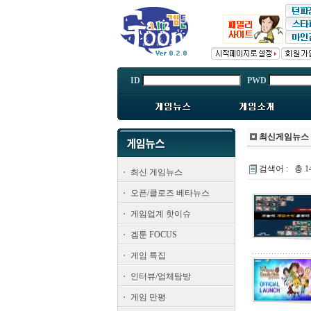
ID
PWD
최신게임뉴스
검색어 :
총 1
최신 게임뉴스
오픈/클로즈 베타뉴스
게임업계 핫이슈
겜툰 FOCUS
게임 특집
인터뷰/업체탐방
게임 만평