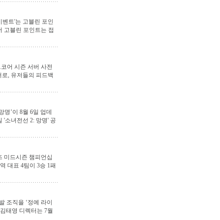
 이벤트'는 고블린 포인
서 고블린 포인트는 접
드코어 시즌 서버 사전
버로, 유저들의 피드백
명’이 8월 6일 업데
소녀전선 2: 망명' 공
리즈 미드시즌 챔피언십
역 대표 4팀이 3승 1패
발 조직을 ‘정예 라이
 김태영 디렉터는 7월