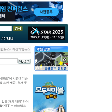
게임뉴스
> 최신게임뉴스
레전드’에 시즌 3 기반
식 스킨 제공, 유저 투
‘일곱 개의 대죄’ 라이
활 NFT’는 마브렉스