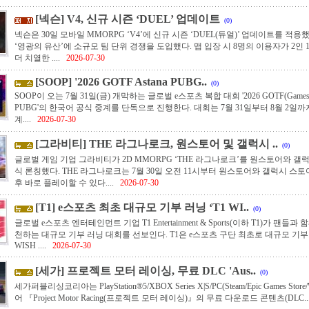
[넥슨] V4, 신규 시즌 ‘DUEL’ 업데이트
(0)
넥슨은 30일 모바일 MMORPG ‘V4’에 신규 시즌 ‘DUEL(듀얼)’ 업데이트를 적용
‘영광의 유산’에 소규모 팀 단위 경쟁을 도입했다. 맵 입장 시 8명의 이용자가 2인
더 치열한 ....
2026-07-30
[SOOP] '2026 GOTF Astana PUBG..
(0)
SOOP이 오는 7월 31일(금) 개막하는 글로벌 e스포츠 복합 대회 '2026 GOTF(Games of th
PUBG'의 한국어 공식 중계를 단독으로 진행한다. 대회는 7월 31일부터 8월 2일까
계....
2026-07-30
[그라비티] THE 라그나로크, 원스토어 및 갤럭시 ..
(0)
글로벌 게임 기업 그라비티가 2D MMORPG ‘THE 라그나로크’를 원스토어와 갤럭
식 론칭했다. THE 라그나로크는 7월 30일 오전 11시부터 원스토어와 갤럭시 스
후 바로 플레이할 수 있다....
2026-07-30
[T1] e스포츠 최초 대규모 기부 러닝 ‘T1 WI..
(0)
글로벌 e스포츠 엔터테인먼트 기업 T1 Entertainment & Sports(이하 T1)가 팬들
천하는 대규모 기부 러닝 대회를 선보인다. T1은 e스포츠 구단 최초로 대규모 기부 
WISH ....
2026-07-30
[세가] 프로젝트 모터 레이싱, 무료 DLC 'Aus..
(0)
세가퍼블리싱코리아는 PlayStation®5/XBOX Series X|S/PC(Steam/Epic Games Sto
어 『Project Motor Racing(프로젝트 모터 레이싱)』의 무료 다운로드 콘텐츠(DLC...