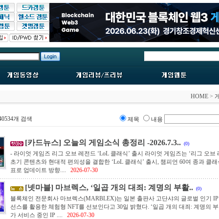
HOME
>
40534개 검색
제목
내용
[카드뉴스] 오늘의 게임소식 총정리 -2026.7.3..
(0)
- 라이엇 게임즈 리그 오브 레전드 ‘LoL 클래식’ 출시 라이엇 게임즈는 ‘리그 오브 
초기 콘텐츠와 현대적 편의성을 결합한 ‘LoL 클래식’ 출시, 챔피언 60여 종과 클래
표로 업데이트 방향....
2026-07-30
[넷마블] 마브렉스, ‘일곱 개의 대죄: 계명의 부활..
(0)
블록체인 전문회사 마브렉스(MARBLEX)는 일본 출판사 고단샤의 글로벌 인기 IP 
선스를 활용한 체험형 NFT를 선보인다고 30일 밝혔다. ‘일곱 개의 대죄: 계명의 부
가 서비스 중인 IP ....
2026-07-30