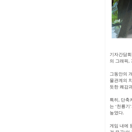
기자간담회를
의 그래픽,
그동안의 개
물관계의 치
듯한 쾌감과
특히, 단축
는 ‘천룡기
높였다.
게임 내에 