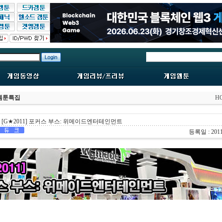
/겜툰특집
H
[G★2011] 포커스 부스: 위메이드엔터테인먼트
등록일 : 2011