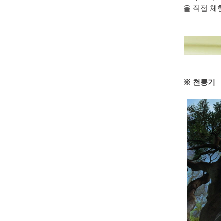
을 직접 체
※ 천룡기