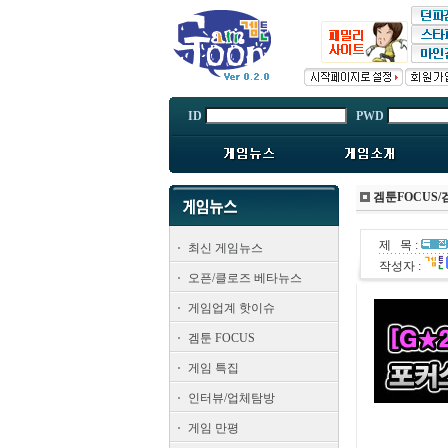
ID
PWD
겜툰FOCUS
제 목 :
최신 게임뉴스
작성자 :
오픈/클로즈 베타뉴스
게임업계 핫이슈
겜툰 FOCUS
게임 특집
인터뷰/업체탐방
게임 만평