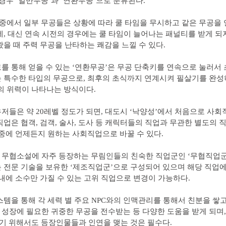
 경우 ‘일반무공’과 ‘연환무공’으로 분류된다.
 중에서 일부 무공들은 상황에 따라 쿨 타임을 무시하고 같은 무공을
데, 대신 연속 시전의 경우에는 쿨 타임이 늘어나는 패널티를 받게 되지
왔을 때 주력 무공을 난타하는 쾌감을 느낄 수 있다.
를 통해 얻을 수 있는 ‘연환무공’은 무공 단축키를 연속으로 눌러서
 특수한 타입의 무공으로, 최후의 초식까지 연계시켜 필살기를 완
의 위력이 나타나는 방식이다.
저들은 약 20레벨 정도가 되면, 대도시 ‘낙양성’에서 처음으로 사회
직업은 협객, 검객, 술사, 도사 등 캐릭터들의 직업과 무관한 별도의 
도중에 언제든지 원하는 사회직업으로 바꿀 수 있다.
무협소설에 자주 등장하는 무림인들의 친숙한 직업군인 ‘무협직업군
 전문 기술을 보유한 ‘제조직업군’으로 구성되어 있으며 해당 직업에
 내에 소수만 가질 수 있는 고위 직업으로 변경이 가능하다.
스템을 통해 각 세력 별 주요 NPC와의 인맥관리를 통해서 친분을 쌓고
성장에 필요한 귀중한 무공을 전수받는 등 다양한 도움을 받게 되며,
얻기 위해서도 등장인물들과 인연을 맺는 것은 필수다.