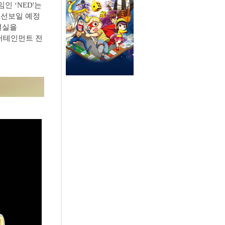
인 ‘NED'는
 선보일 예정
결실을
엔터테인먼트 전