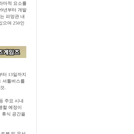
드라마적 요소를
009년부터 개발
’는 피망관 내
있으며 250인
부터 13일까지
11 셔틀버스를
것.
등 주요 시내
운행할 예정이
 휴식 공간을
트북 및 무선