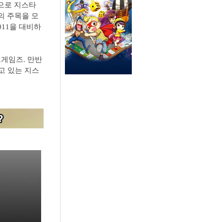
으로 지스타
의 주목을 모
011을 대비하
즈게임즈. 만반
고 있는 지스