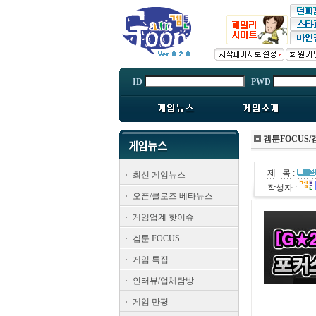
ID
PWD
겜툰FOCUS
제 목 :
최신 게임뉴스
작성자 :
오픈/클로즈 베타뉴스
게임업계 핫이슈
겜툰 FOCUS
게임 특집
인터뷰/업체탐방
게임 만평