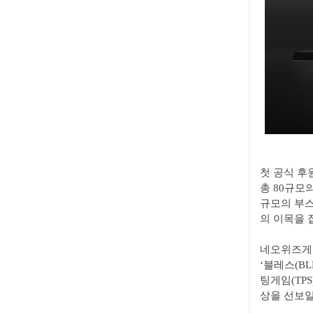
첫 공식 후
총 80규모
규모의 부
의 이목을 
네오위즈게임
‘블레스(BL
팅게임(TPS
상을 선보일