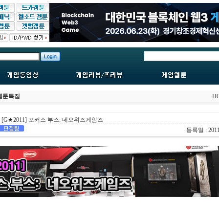
/겜툰특집
H
[G★2011] 포커스 부스: 네오위즈게임즈
등록일 : 2011