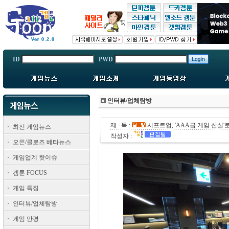
ID
PWD
인터뷰/업체탐방
제 목 :
시프트업, 'AAA급 게임 산실'
최신 게임뉴스
작성자 :
오픈/클로즈 베타뉴스
게임업계 핫이슈
겜툰 FOCUS
게임 특집
인터뷰/업체탐방
게임 만평