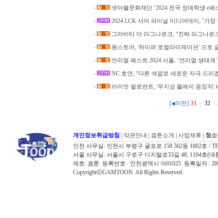
넷마블문화재단 ‘2024 전국 장애학생 e페
2024 LCK 서머 파이널 미디어데이, ˝가장
그라비티 더 라그나로크, “진짜 라그나로
원스토어, '하이퍼 로컬라이제이션' 으로 
언리얼 페스트 2024 서울, ‘언리얼 생태계
NC 호연, “다른 색깔로 새로운 자극 드리
라이엇 발로란트, '무지성 플레이 응징자'
31
[
이전]
32
◀
개인정보취급방침
|
약관안내
|
겜툰소개
|
사업제휴
|
청소
인천 사무실: 인천시 부평구 굴포로 158 502동 1802호 / TEL: 032
서울 사무실: 서울시 구로구 디지털로33길 48, 1104호(대륭포스트타워7
제호: 겜툰 등록번호 : 인천광역시 아01025 등록일자 : 
CopyrightⓒGAMTOON. All Rights Reserved.