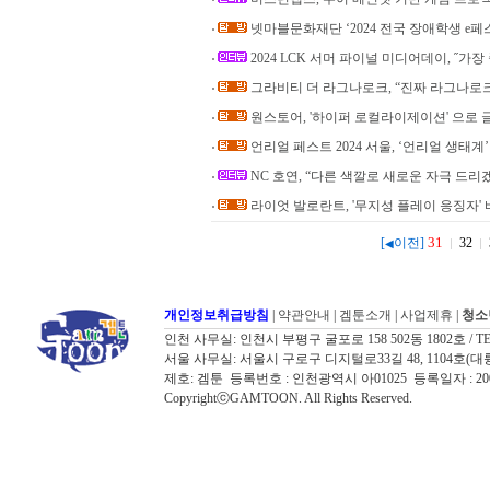
넷마블문화재단 ‘2024 전국 장애학생 e페
2024 LCK 서머 파이널 미디어데이, ˝가장
그라비티 더 라그나로크, “진짜 라그나로
원스토어, '하이퍼 로컬라이제이션' 으로 
언리얼 페스트 2024 서울, ‘언리얼 생태계
NC 호연, “다른 색깔로 새로운 자극 드리
라이엇 발로란트, '무지성 플레이 응징자'
31
[
이전]
32
◀
개인정보취급방침
|
약관안내
|
겜툰소개
|
사업제휴
|
청소
인천 사무실: 인천시 부평구 굴포로 158 502동 1802호 / TEL: 032
서울 사무실: 서울시 구로구 디지털로33길 48, 1104호(대륭포스트타워7
제호: 겜툰 등록번호 : 인천광역시 아01025 등록일자 : 
CopyrightⓒGAMTOON. All Rights Reserved.