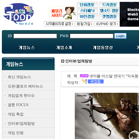
ID
PWD
인터뷰/업체탐방
제 목 :
넷마블 아스달 연대기 “익숙함 80
최신 게임뉴스
작성자 :
오픈/클로즈 베타뉴스
게임업계 핫이슈
겜툰 FOCUS
게임 특집
인터뷰/업체탐방
게임 만평