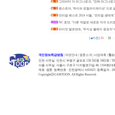
그라비티 더 라그나로크, “진짜 라그나로
원스토어, '하이퍼 로컬라이제이션' 으로 
언리얼 페스트 2024 서울, ‘언리얼 생태계
NC 호연, “다른 색깔로 새로운 자극 드리
라이엇 발로란트, '무지성 플레이 응징자'
31
[
이전]
32
◀
개인정보취급방침
|
약관안내
|
겜툰소개
|
사업제휴
|
청소
인천 사무실: 인천시 부평구 굴포로 158 502동 1802호 / TEL: 032
서울 사무실: 서울시 구로구 디지털로33길 48, 1104호(대륭포스트타워7
제호: 겜툰 등록번호 : 인천광역시 아01025 등록일자 : 
CopyrightⓒGAMTOON. All Rights Reserved.