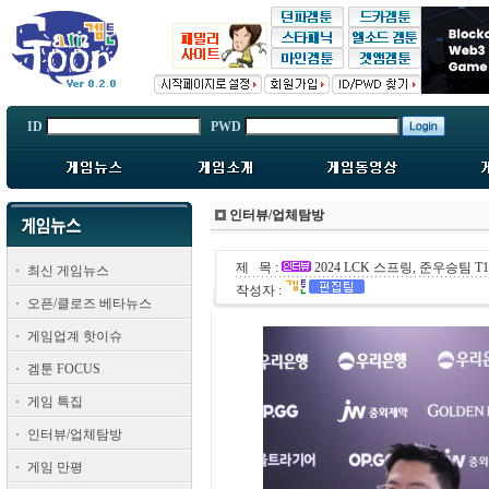
ID
PWD
인터뷰/업체탐방
제 목 :
2024 LCK 스프링, 준우승팀 T
최신 게임뉴스
작성자 :
오픈/클로즈 베타뉴스
게임업계 핫이슈
겜툰 FOCUS
게임 특집
인터뷰/업체탐방
게임 만평