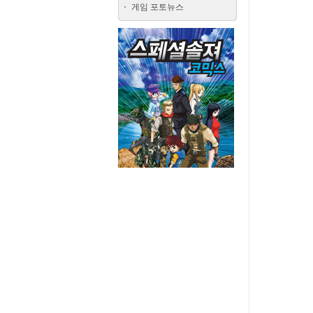
게임 포토뉴스