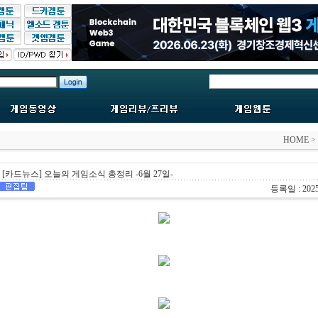
HOME
>
[카드뉴스] 오늘의 게임소식 총정리 -6월 27일-
등록일 : 2025