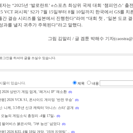
계자는 “2025년 ‘발로란트’ e스포츠 최상위 국제 대회 ‘챔피언스’ 출
25 VCT 퍼시픽’ S2가 7월 15일부터 8월 10일까지 한국에서 GS를 치른
이틀간 결승 시리즈를 일본에서 진행한다”라며 “대회 첫 , ‘일본 도쿄 
 성과를 낼지 귀추가 주목된다”라고 말했다.
그림 김말리 / 글 겜툰 박해수 기자(caostra@ga
시물이 있습니다.
제목
내용
 2026 상반기 게임 업계, ‘레거시 IP’ 재소환
(0)
평] 2026 VCK S1, 온사이드 게이밍 ‘반전 우승’
(0)
: 니케, 3.5주년 신규 캐릭터 '아니스: 스타' 공개
(0)
 오늘의 게임소식 총정리 -4월 17일-
(0)
] 펄어비스 붉은사막, ‘5부 능선’ 넘었다
(0)
] 2026 KEL 4월 18일 개막, ‘19개 지역팀’ ..
(0)