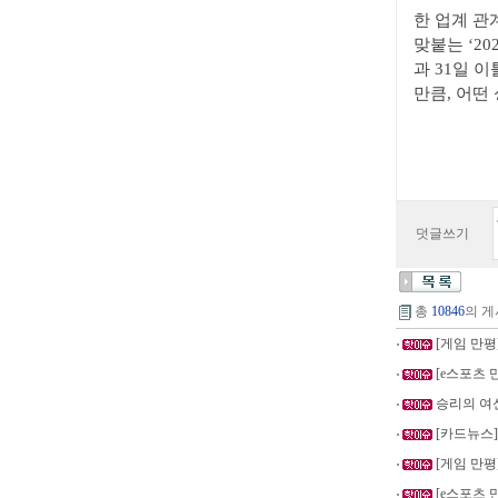
한 업계 관
맞붙는 ‘20
과 31일 
만큼, 어떤
덧글쓰기
총
10846
의 게
[게임 만평]
[e스포츠 만
승리의 여신
[카드뉴스]
[게임 만평
[e스포츠 만평