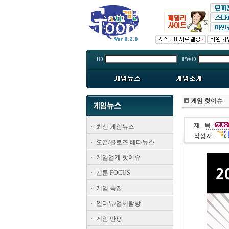
ID
PWD
게임 핫이슈
제 목 :
최신 게임뉴스
작성자 :
오픈/클로즈 베타뉴스
게임업계 핫이슈
겜툰 FOCUS
게임 특집
인터뷰/업체탐방
게임 만평