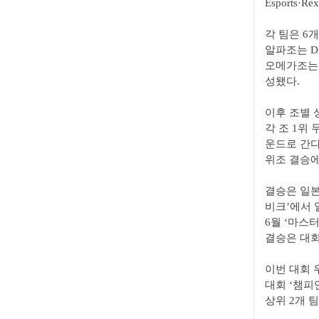
Esports·R
각 팀은 6개
알파조는 DRX
오메가조는 T1·
성됐다.
이후 조별 
각 조 1위
운드로 간다
위조 결승에
결승은 일본
비크’에서 일
6월 ‘마스터
결승은 대회
이번 대회 
대회 ‘챔피
상위 2개 