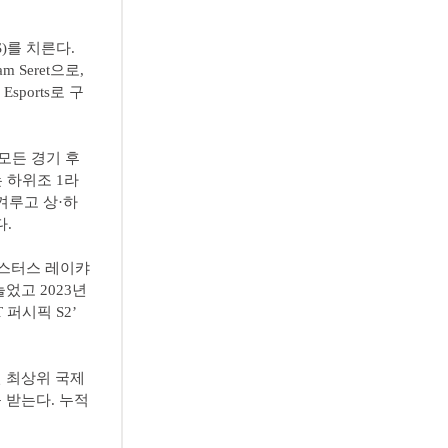
S)를 치른다.
m Seret으로,
 Esports로 구
 모든 경기 후
는 하위조 1라
겨루고 상·하
다.
마스터스 레이캬
늘었고 2023년
 퍼시픽 S2’
인 최상위 국제
 받는다. 누적