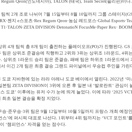
ex Regum Qeon(인도네시아), TALON (태국), Team Secret(필리핀)이다.
 팀씩 2개 조로 나뉘어 7월 15일부터 8월 10일까지 그룹 스테이지(G
·젠지 e스포츠·Rex Regum Qeon·농심 레드포스·Global Esports·Tea
TALON·ZETA DIVISION·DetonatioN FocusMe·Paper Rex· BOOM
상위 4개 팀씩 총 8개 팀이 출전하는 플레이오프(PO)가 진행된다. GS
 두 팀은 상위조 준결승에 직행하고 2위와 3위는 상위조 1라운드, 4위
. 상위조 1라운드 승리 팀은 준결승, 패배 팀은 하위조 1라운드에서 
서 이긴 2개 팀은 최종 결승 그랜드 파이널에서 우승컵 주인을 가린
 도쿄 지바현에 있는 라라 아레나 도쿄 베이에서 열린다. 2022년 ‘
본팀 ZETA DIVISION이 3위에 오른 후 일본 내 ‘발로란트’ 관심이 
스 도쿄’ 이후에는 유저 수가 눈에 띄게 늘었다. 이에 따라 ‘2025 VCT
 최초 일본 결승을 확정 지었다.
우승·준우승·3위 팀은 9월 12일부터 10월 5일까지 프랑스 개최 예정
언스’에 퍼시픽 대표로 나선다. 1위부터 4위 팀까지는 ‘VCT 포인트’를
팀이 ‘챔피언스’ 자격을 얻는 점수다.