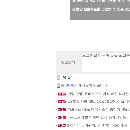
덧글쓰기
총
10846
의 게시물이 있습니다.
[게임 만평] 유비소프트 더 디비전 리서전스
[e스포츠 만평] 2026 LCK 1R 2주 차, kt 4
[카드뉴스] 오늘의 게임소식 총정리 -4월 1
타르코프 개발자 참여 신작 '프래그먼트리 
블리자드 오버워치, 구 캐릭터 개편 예고