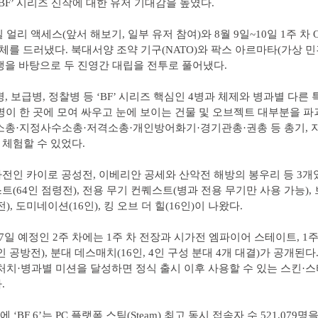
‘BF’ 시리즈 신작에 대한 유저 기대감을 높였다.
일 얼리 액세스(앞서 해보기, 일부 유저 참여)와 8월 9일~10일 1주 차 
는 실체를 드러냈다. 북대서양 조약 기구(NATO)와 팍스 아르마타(가상 
쟁을 바탕으로 두 진영간 대립을 전투로 풀어냈다.
, 보급병, 정찰병 등 ‘BF’ 시리즈 핵심인 4병과 체제와 병과별 다른 
4명이 한 곳에 모여 싸우고 눈에 보이는 건물 및 오브젝트 대부분을 파
소총·지정사수소총·저격소총·개인방어화기·경기관총·권총 등 총기, 지
체험할 수 있었다.
전인 카이로 공성전, 이베리안 공세와 산악전 해방의 봉우리 등 3개
트(64인 점령전), 전용 무기 컨퀘스트(병과 전용 무기만 사용 가능)
전), 도미네이션(16인), 킹 오브 더 힐(16인)이 나왔다.
~17일 예정인 2주 차에는 1주 차 전장과 시가전 엠파이어 스테이트, 1
인 공방전), 분대 데스매치(16인, 4인 구성 분대 4개 대결)가 공개된다.
처치·병과별 미션을 달성하면 정식 출시 이후 사용할 수 있는 스킨·스
.
차에 ‘BF 6’는 PC 플랫폼 스팀(Steam) 최고 동시 접속자 수 521,079