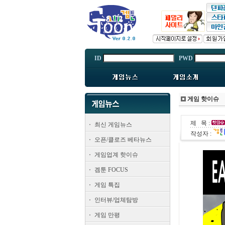
ID
PWD
게임 핫이슈
제 목 :
최신 게임뉴스
작성자 :
오픈/클로즈 베타뉴스
게임업계 핫이슈
겜툰 FOCUS
게임 특집
인터뷰/업체탐방
게임 만평