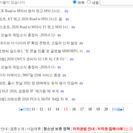
시물이 있습니다.
제목
내용
 LCK Road to MSI서 젠지 꺾고 MSI 2시드 ..
(0)
포츠, KT 꺾고 2026 Road to MSI 2시드 결..
(0)
, 2026 Road to MSI서 T1 꺾고 MSI 1시..
(0)
오늘의 게임소식 총정리 -2026.6.12-
(0)
데이브 더 다이버 IP 확장 콘텐츠·고질라 신작 발표
(0)
] 엔씨 길드워3, ‘첫 콘솔 진출’로 글로벌 MMORPG 시..
(0)
] 2026 OWCS 코리아 S2 1주 차, CR·O2 ‘..
(0)
오늘의 게임소식 총정리 -2026.6.11-
(0)
지 아케이드, 9067일 만에 서비스 종료
(0)
온, 출시 첫날 20만 장 판매에도 유저 평가 엇갈려
(0)
 SGF 2026, 검증된 IP ‘재가동’에 무게
(0)
] 크래프톤 2026 PGS 6, MiTH ‘84점 차 우..
(0)
15
[
이전]
11
12
13
14
16
17
18
19
20
[다음
]
◀
▶
관안내
|
겜툰소개
|
사업제휴
|
청소년 보호 정책
|
저작권법 안내
|
저작권 침해사례
[신고