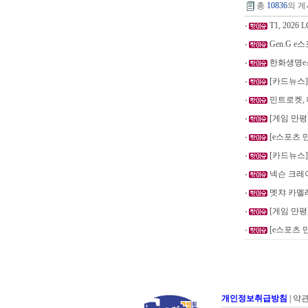
총
10836
의 게
T1, 2026
Gen.G e스
한화생명e스포츠
[카드뉴스] 
민트로켓, 
[게임 만평
[e스포츠 만평
[카드뉴스] 
넥슨 크레이
멧챠 카멜레
[게임 만평]
[e스포츠 만평
개인정보취급방침
|
약