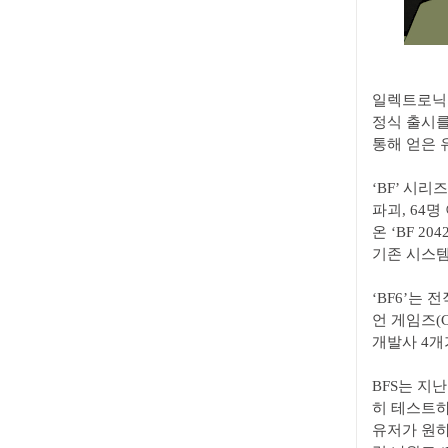
일렉트로닉 아
정식 출시를
통해 얻은 
‘BF’ 시리
파괴, 64
온 ‘BF 2
기존 시스템
‘BF6’는 
언 게임즈(Cri
개발사 4개
BFS는 지난
히 테스트하
유저가 원하는