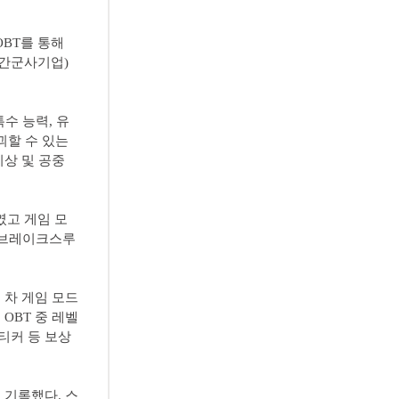
OBT를 통해
민간군사기업)
특수 능력, 유
괴할 수 있는
상 및 공중
였고 게임 모
, 브레이크스루
주 차 게임 모드
 OBT 중 레벨
티커 등 보상
명을 기록했다. 스