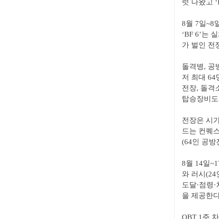
럿 나왔고 
8월 7일~8
‘BF 6’
가 벌인 전
돌격병, 공병
저 최대 6
전장, 돌격
탑승장비도 
전장은 시가
드는 컨퀘스
(64인 공방
8월 14일
와 러시(24
도달·점령·
을 제공한다
OBT 1주 