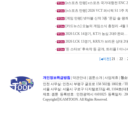
[e스포츠 만평] e스포츠 국가대항전 ENC 2026
[e스포츠 만평] 2026 VCT 퍼시픽 S1 1주 차, 
[게임 만평] 넷마블 신작 3종 ‘몬길·솔·왕좌
[카드뉴스] 오늘의 게임소식 총정리 -4월 1
2026 LCK 14경기, KT가 농심 2대0 완파
2026 LCK 13경기, KRX가 브리온 상대 
'돈 스타브' 후속작 등 공개, 트리플 I 
[
이전]
21
22
◀
개인정보취급방침
|
약관안내
|
겜툰소개
|
사업제휴
|
청소
인천 사무실: 인천시 부평구 굴포로 158 502동 1802호 / TEL: 032
서울 사무실: 서울시 구로구 디지털로33길 48, 1104호(대륭포스트타워7
제호: 겜툰 등록번호 : 인천광역시 아01025 등록일자 : 
CopyrightⓒGAMTOON. All Rights Reserved.