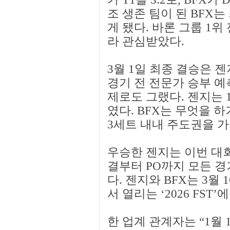
조 생존 팀이 된 BFX
게 됐다. 바론 그룹 1위
라 관심받았다.
3월 1일 최종 결승은 젠
경기 전 전문가 승부 예측
제로도 그랬다. 젠지는 
였다. BFX는 무엇을 
3세트 내내 주도권을 
우승한 젠지는 이번 대회
결부터 PO까지 모든 경
다. 젠지와 BFX는 3월
서 열리는 ‘2026 FST’
한 업계 관계자는 “1월 1