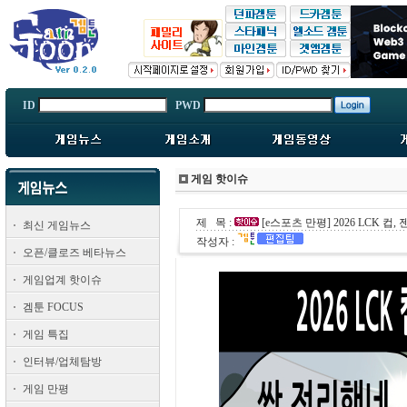
ID
PWD
게임 핫이슈
제 목 :
[e스포츠 만평] 2026 LCK 컵,
최신 게임뉴스
작성자 :
오픈/클로즈 베타뉴스
게임업계 핫이슈
겜툰 FOCUS
게임 특집
인터뷰/업체탐방
게임 만평