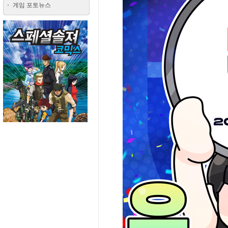
게임 포토뉴스