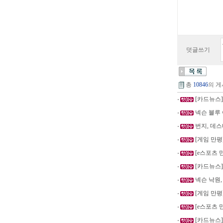
덧글쓰기
총
10846
의 게
[카드뉴스] 
넥슨 블루
번지, 데
[게임 만평]
[e스포츠 만
[카드뉴스] 
넥슨 낙원,
[게임 만평
[e스포츠 만평
[카드뉴스] 