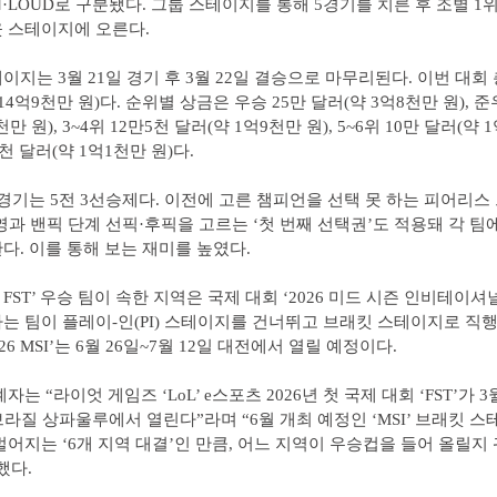
ON·LOUD로 구분됐다. 그룹 스테이지를 통해 5경기를 치른 후 조별 1위
 스테이지에 오른다.
이지는 3월 21일 경기 후 3월 22일 결승으로 마무리된다. 이번 대회
14억9천만 원)다. 순위별 상금은 우승 25만 달러(약 3억8천만 원), 준
천만 원), 3~4위 12만5천 달러(약 1억9천만 원), 5~6위 10만 달러(약 
5천 달러(약 1억1천만 원)다.
모든 경기는 5전 3선승제다. 이전에 고른 챔피언을 선택 못 하는 피어리스
영과 밴픽 단계 선픽·후픽을 고르는 ‘첫 번째 선택권’도 적용돼 각 팀
다. 이를 통해 보는 재미를 높였다.
26 FST’ 우승 팀이 속한 지역은 국제 대회 ‘2026 미드 시즌 인비테이셔널
는 팀이 플레이-인(PI) 스테이지를 건너뛰고 브래킷 스테이지로 직
026 MSI’는 6월 26일~7월 12일 대전에서 열릴 예정이다.
자는 “라이엇 게임즈 ‘LoL’ e스포츠 2026년 첫 국제 대회 ‘FST’가 
브라질 상파울루에서 열린다”라며 “6월 개최 예정인 ‘MSI’ 브래킷 스
벌어지는 ‘6개 지역 대결’인 만큼, 어느 지역이 우승컵을 들어 올릴지
했다.