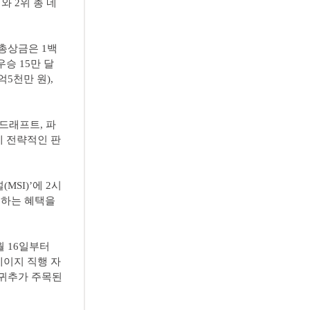
와 2위 총 네
 총상금은 1백
우승 15만 달
1억5천만 원),
 드래프트, 파
에 전략적인 판
(MSI)’에 2시
행하는 혜택을
3월 16일부터
테이지 직행 자
 귀추가 주목된