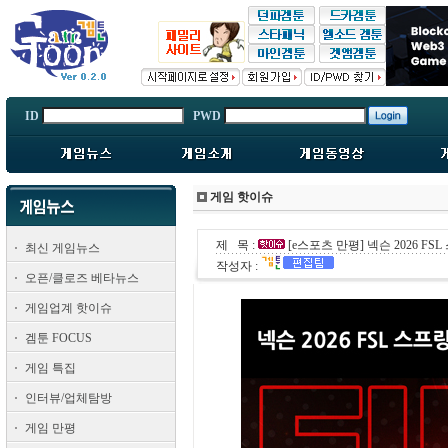
ID
PWD
게임 핫이슈
제 목 :
[e스포츠 만평] 넥슨 2026 FS
최신 게임뉴스
작성자 :
오픈/클로즈 베타뉴스
게임업계 핫이슈
겜툰 FOCUS
게임 특집
인터뷰/업체탐방
게임 만평