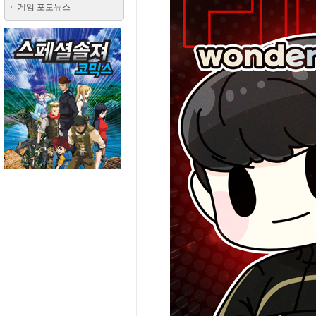
게임 포토뉴스