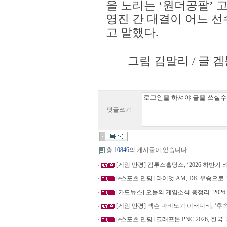
을 노리는 ‘원더공팔’ 
영진 간 대결이 어느 
고 말했다.
그림 김말리 / 글 겜툰 
덧글쓰기
총
10846
의 게시물이 있습니다.
[게임 만평] 컴투스홀딩스, ‘2026 하반기 
[e스포츠 만평] 라이엇 AM, DK 우승으로 
[카드뉴스] 오늘의 게임소식 총정리 -2026.6
[게임 만평] 넥슨 마비노기 이터니티, ‘후
[e스포츠 만평] 크래프톤 PNC 2026, 한국 ‘