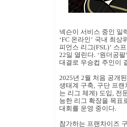
넥슨이 서비스 중인 일렉
‘FC 온라인’ 국내 최상위
피언스 리그(FSL)’ 
22일 열린다. ‘원더공팔
대결로 우승컵 주인이 
2025년 2월 처음 공개된
생태계 구축, 구단 프
는 리그 체계) 도입, 
능한 리그 확장을 목표로
대회를 운영 중이다.
참가하는 프랜차이즈 구단은 T