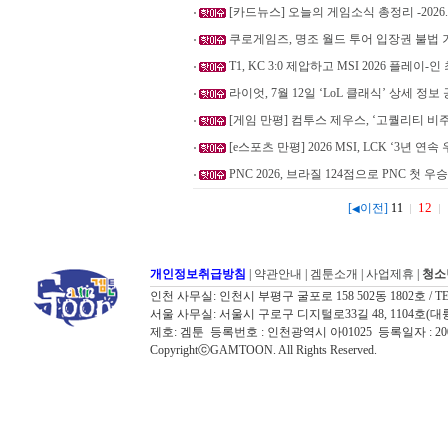
[카드뉴스] 오늘의 게임소식 총정리 -2026.6
쿠로게임즈, 명조 월드 투어 입장권 불법 
T1, KC 3:0 제압하고 MSI 2026 플레이
라이엇, 7월 12일 ‘LoL 클래식’ 상세 정보
[게임 만평] 컴투스 제우스, ‘고퀄리티 비
[e스포츠 만평] 2026 MSI, LCK ‘3년 연속
PNC 2026, 브라질 124점으로 PNC 첫 우승
12
[
이전]
11
◀
개인정보취급방침
|
약관안내
|
겜툰소개
|
사업제휴
|
청소
인천 사무실: 인천시 부평구 굴포로 158 502동 1802호 / TEL: 032
서울 사무실: 서울시 구로구 디지털로33길 48, 1104호(대륭포스트타워7
제호: 겜툰 등록번호 : 인천광역시 아01025 등록일자 : 
CopyrightⓒGAMTOON. All Rights Reserved.