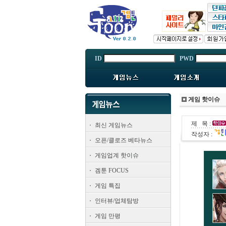
ID
PWD
게임 핫이슈
제 목 :
최신 게임뉴스
작성자 :
오픈/클로즈 베타뉴스
게임업계 핫이슈
겜툰 FOCUS
게임 특집
인터뷰/업체탐방
게임 만평