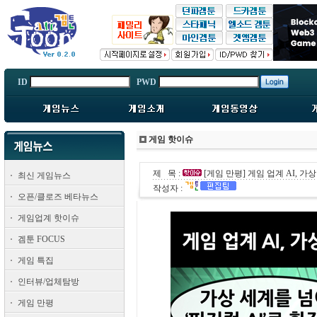
ID
PWD
게임 핫이슈
제 목 :
[게임 만평] 게임 업계 AI, 가상
최신 게임뉴스
작성자 :
오픈/클로즈 베타뉴스
게임업계 핫이슈
겜툰 FOCUS
게임 특집
인터뷰/업체탐방
게임 만평