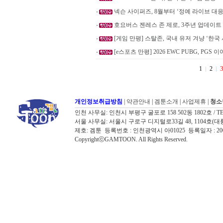
넥슨 사이퍼즈, 8월부터 ‘정예 라이브 대응
호요버스 젠레스 존 제로, 3주년 업데이트 
[게임 만평] 스탈존, 국내 유저 겨냥 ‘한국
[e스포츠 만평] 2026 EWC PUBG, PGS 이
1
2
개인정보취급방침
|
약관안내
|
겜툰소개
|
사업제휴
|
청소
인천 사무실: 인천시 부평구 굴포로 158 502동 1802호 / TEL: 032
서울 사무실: 서울시 구로구 디지털로33길 48, 1104호(대륭포스트타워7
제호: 겜툰 등록번호 : 인천광역시 아01025 등록일자 : 
CopyrightⓒGAMTOON. All Rights Reserved.