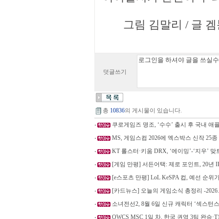
그림 김말리 / 글 겜툰 
덧글쓰기
총
10836
의 게시물이 있습니다.
쿠로게임즈 명조, ‘수수’ 출시 후 국내 애플
MS, 게임스컴 2026에 엑스박스 신작 25종
KT 롤스터·키움 DRX, ‘에이밍’-‘지우’ 
[게임 만평] 서든어택: 제로 포인트, 20년 I
[e스포츠 만평] LoL KeSPA 컵, 예선 순위
[카드뉴스] 오늘의 게임소식 총정리 -2026.7
소녀전선2, 8월 6일 신규 캐릭터 ‘섹스턴스
OWCS MSC 1일 차, 한국 권역 3팀 완승·T